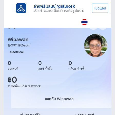
จ้างฟรีแลนซ์ fastwork
เปิดแอป
เปิดผ่านแอปเพื่อใช้งานเต็มรูปแบบ
Wipawan
@
09111985aom
electrical
0
0
0
ออเดอร์
ลูกค้าทั้งสิ้น
กลับมาจ้างซ้ำ
0
฿
รายได้ทั้งหมดใน fastwork
แชทกับ Wipawan
แชทกับ Wipawan
บริการ และรีวิว
ประสบการณ์