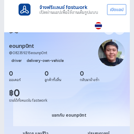
จ้างฟรีแลนซ์ fastwork
เปิดแอป
เปิดผ่านแอปเพื่อใช้งานเต็มรูปแบบ
eounp0nt
@
082359215eounp0nt
driver
delivery-own-vehicle
0
0
0
ออเดอร์
ลูกค้าทั้งสิ้น
กลับมาจ้างซ้ำ
0
฿
รายได้ทั้งหมดใน fastwork
แชทกับ eounp0nt
แชทกับ eounp0nt
บริการ และรีวิว
ประสบการณ์