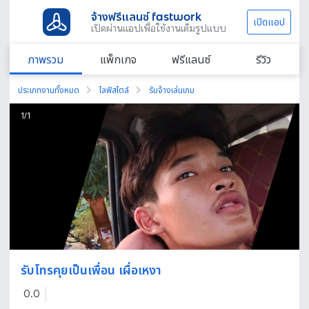
จ้างฟรีแลนซ์ fastwork
เปิดแอป
เปิดผ่านแอปเพื่อใช้งานเต็มรูปแบบ
ภาพรวม
แพ็กเกจ
ฟรีแลนซ์
รีวิว
ประเภทงานทั้งหมด
ไลฟ์สไตล์
รับจ้างเล่นเกม
1
/
1
รับโทรคุยเป็นเพื่อน เผื่อเหงา
0.0