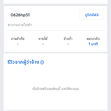
Fastwork เป็นตัวกลางถือเงินของคุณ เพื่อความปลอดภัย และฟรีแลนซ์จะได้รับเงิน หลังจากผู้ว่าจ้างจะกดอนุมัติงานแล้วเท่านั้น!
ทักแชทเพื่อคุยรายละเอียดและบรีฟงานกับฟรีแลนซ์ได้ทันทีโดยไม่มีค่าใช้จ่าย
ตกลงจ้างงาน โดยขอใบเสนอราคากับฟรีแลนซ์ ตรวจสอบรายละเอียดและชำระเงินได้ทันที
เมื่อฟรีแลนซ์ทำงานตามข้อตกลงและส่งงานขั้น สุดท้ายแล้ว ผู้จ้างสามารถตรวจสอบ ขอแก้ไขหรืออนุมัติได้ตามข้อตกลง
0626hp51
ดูโปรไฟล์
หางานง่ายไปทำ
งานสำเร็จ
ขายได้
จ้างซ้ำ
ตอบกลับ
-
-
-
1 นาที
รีวิวจากผู้ว่าจ้าง ()
เริ่มจ้างฟรีแลนซ์คนนี้ และให้คะแนน