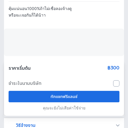
คุ้มแน่นอน1000%ถ้าไม่เชื่อลองจ้างดู

หรือจะเจอกันก็ได้น้าา
฿300
ราคาเริ่มต้น
ชำระในนามบริษัท
ทักแชทฟรีแลนซ์
คุณจะยังไม่เสียค่าใช้จ่าย
วิธีจ้างงาน