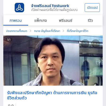
จ้างฟรีแลนซ์ fastwork
เปิดแอป
เปิดผ่านแอปเพื่อใช้งานเต็มรูปแบบ
ภาพรวม
แพ็กเกจ
ฟรีแลนซ์
รีวิว
ประเภทงานทั้งหมด
ทนาย บัญชีและที่ปรึกษา
ที่ปรึกษาปัญหาชีวิต
1
/
1
รับฟังและปรึกษาทึกปัญหา ด้านการงานการเงิน ธุรกิจ
ชีวิตส่วนตัว