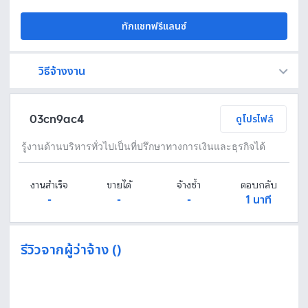
ทักแชทฟรีแลนซ์
วิธีจ้างงาน
Fastwork เป็นตัวกลางถือเงินของคุณ เพื่อความปลอดภัย และฟรีแลนซ์จะได้รับเงิน หลังจากผู้ว่าจ้างจะกดอนุมัติงานแล้วเท่านั้น!
ทักแชทเพื่อคุยรายละเอียดและบรีฟงานกับฟรีแลนซ์ได้ทันทีโดยไม่มีค่าใช้จ่าย
ตกลงจ้างงาน โดยขอใบเสนอราคากับฟรีแลนซ์ ตรวจสอบรายละเอียดและชำระเงินได้ทันที
เมื่อฟรีแลนซ์ทำงานตามข้อตกลงและส่งงานขั้น สุดท้ายแล้ว ผู้จ้างสามารถตรวจสอบ ขอแก้ไขหรืออนุมัติได้ตามข้อตกลง
03cn9ac4
ดูโปรไฟล์
รู้งานด้านบริหารทั่วไปเป็นที่ปรึกษาทางการเงินและธุรกิจได้
งานสำเร็จ
ขายได้
จ้างซ้ำ
ตอบกลับ
-
-
-
1 นาที
รีวิวจากผู้ว่าจ้าง ()