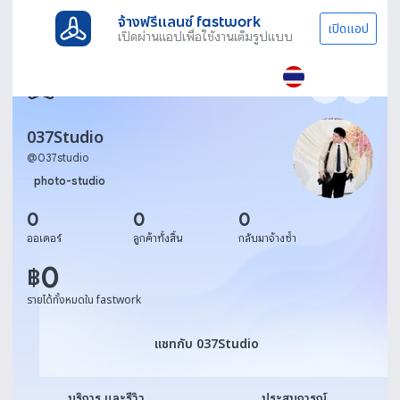
จ้างฟรีแลนซ์ fastwork
เปิดแอป
เปิดผ่านแอปเพื่อใช้งานเต็มรูปแบบ
037Studio
@
037studio
photo-studio
0
0
0
ออเดอร์
ลูกค้าทั้งสิ้น
กลับมาจ้างซ้ำ
0
฿
รายได้ทั้งหมดใน fastwork
แชทกับ 037Studio
แชทกับ 037Studio
บริการ และรีวิว
ประสบการณ์