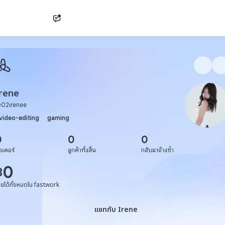
Ask AI
rene
@
02irenee
video-editing
gaming
0
0
0
อเดอร์
ลูกค้าทั้งสิ้น
กลับมาจ้างซ้ำ
0
฿
ายได้ทั้งหมดใน fastwork
แชทกับ Irene
แชทกับ Irene