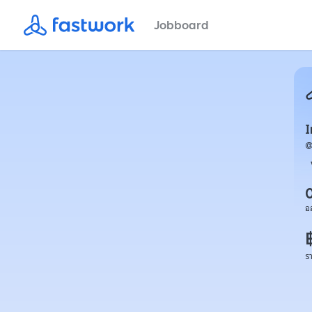
Jobboard
I
อ
ร