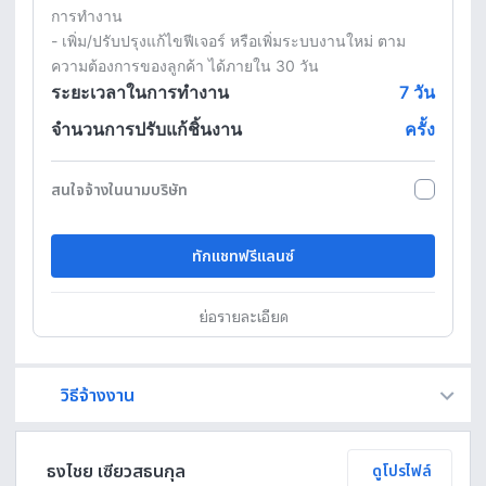
การทำงาน

- เพิ่ม/ปรับปรุงแก้ไขฟีเจอร์ หรือเพิ่มระบบงานใหม่ ตาม
ความต้องการของลูกค้า ได้ภายใน 30 วัน
ระยะเวลาในการทำงาน
7
วัน
จำนวนการปรับแก้ชิ้นงาน
ครั้ง
สนใจจ้างในนามบริษัท
ทักแชทฟรีแลนซ์
ย่อรายละเอียด
วิธีจ้างงาน
Fastwork เป็นตัวกลางถือเงินของคุณ เพื่อความปลอดภัย และฟรีแลนซ์จะได้รับเงิน หลังจากผู้ว่าจ้างจะกดอนุมัติงานแล้วเท่านั้น!
ทักแชทเพื่อคุยรายละเอียดและบรีฟงานกับฟรีแลนซ์ได้ทันทีโดยไม่มีค่าใช้จ่าย
ตกลงจ้างงาน โดยขอใบเสนอราคากับฟรีแลนซ์ ตรวจสอบรายละเอียดและชำระเงินได้ทันที
เมื่อฟรีแลนซ์ทำงานตามข้อตกลงและส่งงานขั้น สุดท้ายแล้ว ผู้จ้างสามารถตรวจสอบ ขอแก้ไขหรืออนุมัติได้ตามข้อตกลง
ธงไชย เซียวสธนกุล
ดูโปรไฟล์