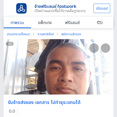
จ้างฟรีแลนซ์ fastwork
เปิดแอป
เปิดผ่านแอปเพื่อใช้งานเต็มรูปแบบ
ภาพรวม
แพ็กเกจ
ฟรีแลนซ์
รีวิว
ประเภทงานทั้งหมด
งานพาร์ทไทม์
พนักงานส่งของ
1
/
1
รับจ้างส่งของ เอกสาร ไปทำธุระแทนได้
0.0