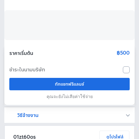
฿500
ราคาเริ่มต้น
ชำระในนามบริษัท
ทักแชทฟรีแลนซ์
คุณจะยังไม่เสียค่าใช้จ่าย
วิธีจ้างงาน
Fastwork เป็นตัวกลางถือเงินของคุณ เพื่อความปลอดภัย และฟรีแลนซ์จะได้รับเงิน หลังจากผู้ว่าจ้างจะกดอนุมัติงานแล้วเท่านั้น!
ทักแชทเพื่อคุยรายละเอียดและบรีฟงานกับฟรีแลนซ์ได้ทันทีโดยไม่มีค่าใช้จ่าย
ตกลงจ้างงาน โดยขอใบเสนอราคากับฟรีแลนซ์ ตรวจสอบรายละเอียดและชำระเงินได้ทันที
เมื่อฟรีแลนซ์ทำงานตามข้อตกลงและส่งงานขั้น สุดท้ายแล้ว ผู้จ้างสามารถตรวจสอบ ขอแก้ไขหรืออนุมัติได้ตามข้อตกลง
01zt60os
ดูโปรไฟล์