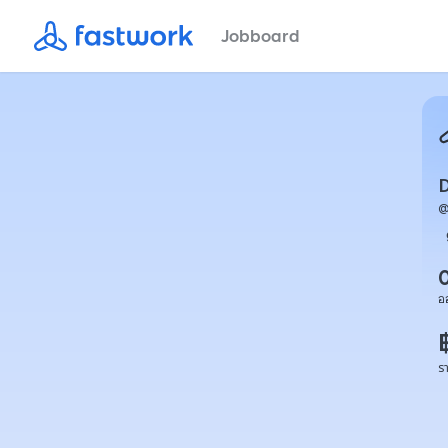
Jobboard
อ
ร