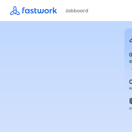
Jobboard
อ
ร