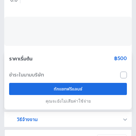
0.0
฿500
ราคาเริ่มต้น
ชำระในนามบริษัท
ทักแชทฟรีแลนซ์
คุณจะยังไม่เสียค่าใช้จ่าย
วิธีจ้างงาน
Fastwork เป็นตัวกลางถือเงินของคุณ เพื่อความปลอดภัย และฟรีแลนซ์จะได้รับเงิน หลังจากผู้ว่าจ้างจะกดอนุมัติงานแล้วเท่านั้น!
ทักแชทเพื่อคุยรายละเอียดและบรีฟงานกับฟรีแลนซ์ได้ทันทีโดยไม่มีค่าใช้จ่าย
ตกลงจ้างงาน โดยขอใบเสนอราคากับฟรีแลนซ์ ตรวจสอบรายละเอียดและชำระเงินได้ทันที
เมื่อฟรีแลนซ์ทำงานตามข้อตกลงและส่งงานขั้น สุดท้ายแล้ว ผู้จ้างสามารถตรวจสอบ ขอแก้ไขหรืออนุมัติได้ตามข้อตกลง