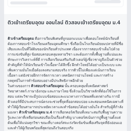
ติวเข้าเตรียมอุดม ออนไลน์ ติวสอบเข้าเตรียมอุดม ม.4
ติวเข้าเตรียมอุดม
 คือการเรียนพิเศษที่ถูกออกแบบมาเพื่อตอบโจทย์นักเรียนที่
ต้องการสอบเข้าโรงเรียนเตรียมอุดมศึกษา ซึ่งถือเป็นโรงเรียนมัธยมปลายที่มีชื่อ
เสียงและเป็นที่ใฝ่ฝันของนักเรียนทั่วประเทศ เนื่องจากการสอบเข้าเต็มไปด้วย
การแข่งขันที่สูง ข้อสอบครอบคลุมหลายวิชา และต้องการทั้งพื้นฐานที่แน่นและ
ทักษะการวิเคราะห์ที่ดี การเลือกเรียนเสริมกับติวเตอร์ผู้เชี่ยวชาญจึงเป็นตัวช่วย
สำคัญที่ทำให้นักเรียนเข้าใจเนื้อหาได้ลึกซึ้ง ฝึกทำโจทย์ได้อย่างเป็นระบบ และ
เพิ่มความมั่นใจเมื่อต้องลงสนามสอบจริง การติวนี้ไม่เพียงแต่เน้นการเรียน
เนื้อหา แต่ยังช่วยฝึกการจัดการเวลา เทคนิคการอ่านโจทย์ และการสร้าง
กลยุทธ์ในการทำข้อสอบอย่างมีประสิทธิภาพอีกด้วย
ในส่วนของการ 
ติวสอบเข้าเตรียมอุดม
 นั้น ครอบคลุมทั้งคณิตศาสตร์ 
วิทยาศาสตร์ ภาษาอังกฤษ และภาษาไทย ซึ่งล้วนเป็นวิชาหลักที่ต้องใช้ในการ
สอบ แต่ละวิชาจะมีรูปแบบข้อสอบและแนวทางการวัดผลที่แตกต่างกัน การมี
ติวเตอร์ที่มีประสบการณ์ตรงจะช่วยชี้จุดที่ออกสอบบ่อย และสอนเทคนิคเฉพาะที่
ทำให้ผู้เรียนสามารถประหยัดเวลาและทำข้อสอบได้อย่างมั่นใจ สำหรับผู้ที่กำลัง
มองหา 
ติวเข้าเตรียมอุดม ม.4
 การเลือกคอร์สเรียนที่เหมาะสมกับพื้นฐานความ
รู้และเวลาที่เหลือก่อนสอบถือเป็นเรื่องสำคัญ บางคอร์สเน้นการปูพื้นฐานตั้งแต่
ต้นเพื่อให้แน่นทุกวิชา ขณะที่บางคอร์สจะเร่งรัดเข้มข้นเพื่อเสริมจุดที่ยังอ่อนแอ
และทำให้ผู้เรียนพร้อมที่สุดก่อนถึงวันสอบจริง