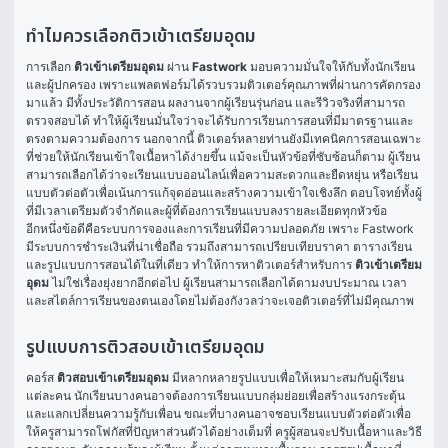
ทำไมควรเลือกติวเข้าเตรียมอุดม
การเลือก 
ติวเข้าเตรียมอุดม
 ผ่าน 
Fastwork
 มอบความมั่นใจให้กับทั้งนักเรียน
และผู้ปกครอง เพราะแพลตฟอร์มได้รวบรวมติวเตอร์คุณภาพที่ผ่านการคัดกรอง
มาแล้ว มีทั้งประวัติการสอน ผลงานจากผู้เรียนรุ่นก่อน และรีวิวจริงที่สามารถ
ตรวจสอบได้ ทำให้ผู้เรียนมั่นใจว่าจะได้รับการเรียนการสอนที่มีมาตรฐานและ
ตรงตามความต้องการ นอกจากนี้ ติวเตอร์หลายท่านยังมีเทคนิคการสอนเฉพาะ
ที่ช่วยให้นักเรียนเข้าใจเนื้อหาได้ง่ายขึ้น แม้จะเป็นหัวข้อที่ซับซ้อนก็ตาม ผู้เรียน
สามารถเลือกได้ว่าจะเรียนแบบออนไลน์เพื่อความสะดวกและยืดหยุ่น หรือเรียน
แบบตัวต่อตัวเพื่อเน้นการแก้จุดอ่อนและสร้างความเข้าใจเชิงลึก ตอบโจทย์ทั้งผู้
ที่มีเวลาเตรียมตัวจำกัดและผู้ที่ต้องการเรียนแบบลงรายละเอียดทุกหัวข้อ
อีกหนึ่งข้อดีคือระบบการจองและการเรียนที่มีความปลอดภัย เพราะ Fastwork 
มีระบบการชำระเงินที่น่าเชื่อถือ รวมถึงสามารถเปรียบเทียบราคา ตารางเรียน 
และรูปแบบการสอนได้ในที่เดียว ทำให้การหาติวเตอร์สำหรับการ 
ติวเข้าเตรียม
อุดม
 ไม่ใช่เรื่องยุ่งยากอีกต่อไป ผู้เรียนสามารถเลือกได้ตามงบประมาณ เวลา 
และสไตล์การเรียนของตนเองโดยไม่ต้องกังวลว่าจะเจอติวเตอร์ที่ไม่มีคุณภาพ
รูปแบบการติวสอบเข้าเตรียมอุดม
คอร์ส 
ติวสอบเข้าเตรียมอุดม
 มีหลากหลายรูปแบบเพื่อให้เหมาะสมกับผู้เรียน
แต่ละคน นักเรียนบางคนอาจต้องการเรียนแบบกลุ่มย่อยเพื่อสร้างแรงกระตุ้น
และแลกเปลี่ยนความรู้กับเพื่อน ขณะที่บางคนอาจชอบเรียนแบบตัวต่อตัวเพื่อ
ให้ครูสามารถโฟกัสที่ปัญหาส่วนตัวได้อย่างเต็มที่ ครูผู้สอนจะปรับเนื้อหาและวิธี