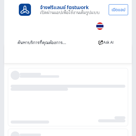
จ้างฟรีแลนซ์ fastwork
เปิดแอป
เปิดผ่านแอปเพื่อใช้งานเต็มรูปแบบ
ประเภทงานทั้งหมด
เรียนพิเศษ
ติวเข้าเตรียมอุดม
ติวเข้าเตรียมอุดม ออนไลน์ ติวสอบเข้าเตรียมอุดม
ม.4
Ask AI
เรียงตาม