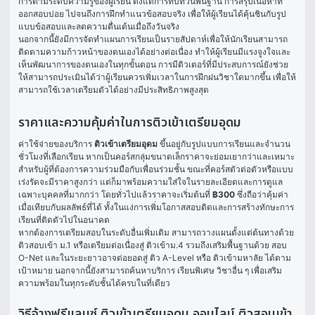
การตามระดับความรู้ของผู้เรียน ตั้งแต่การทบทวนพื้นฐาน การสรุปเนื้อหาที่
ออกสอบบ่อย ไปจนถึงการฝึกทำแนวข้อสอบจริง เพื่อให้ผู้เรียนได้คุ้นชินกับรูป
แบบข้อสอบและลดความตื่นเต้นเมื่อถึงวันจริง
นอกจากนี้ยังมีการจัดทำแผนการเรียนเป็นรายสัปดาห์เพื่อให้นักเรียนสามารถ
ติดตามความก้าวหน้าของตนเองได้อย่างต่อเนื่อง ทำให้ผู้เรียนมีแรงจูงใจและ
เห็นพัฒนาการของตนเองในทุกขั้นตอน การมีติวเตอร์ที่มีประสบการณ์ยังช่วย
ให้สามารถประเมินได้ว่าผู้เรียนควรเพิ่มเวลาในการฝึกฝนวิชาใดมากขึ้น เพื่อให้
สามารถใช้เวลาเตรียมตัวได้อย่างมีประสิทธิภาพสูงสุด
ราคาและความคุ้มค่าในการติวเข้าเตรียมอุดม
ค่าใช้จ่ายของบริการ 
ติวเข้าเตรียมอุดม
 ขึ้นอยู่กับรูปแบบการเรียนและจำนวน
ชั่วโมงที่เลือกเรียน หากเป็นคอร์สกลุ่มขนาดเล็กราคาจะย่อมเยากว่าและเหมาะ
สำหรับผู้ที่ต้องการความร่วมมือกับเพื่อนร่วมชั้น ขณะที่คอร์สตัวต่อตัวหรือแบบ
เร่งรัดจะมีราคาสูงกว่า แต่ก็มาพร้อมความใส่ใจในรายละเอียดและการดูแล
เฉพาะบุคคลที่มากกว่า โดยทั่วไปแล้วราคาจะเริ่มต้นที่ 
฿300
 ซึ่งถือว่าคุ้มค่า
เมื่อเทียบกับผลลัพธ์ที่ได้ ทั้งในแง่การเพิ่มโอกาสสอบติดและการสร้างทักษะการ
เรียนที่ติดตัวไปในอนาคต
หากต้องการเตรียมสอบในระดับอื่นเพิ่มเติม สามารถวางแผนตั้งแต่ต้นทางด้วย 
ติวสอบเข้า ม.1
 หรือเตรียมต่อเนื่องสู่ 
ติวเข้าม.4
 รวมถึงเสริมพื้นฐานด้วย 
สอบ 
O-Net
 และในระยะยาวอาจต่อยอดสู่ 
ติว A-Level
 หรือ 
ติวเข้ามหาลัย
 ได้ตาม
เป้าหมาย นอกจากนี้ยังสามารถค้นหาบริการ 
เรียนพิเศษ
 วิชาอื่น ๆ เพื่อเสริม
ความพร้อมในทุกระดับชั้นได้ครบในที่เดียว
วิธีจ้างฟรีแลนซ์ ติวเข้าเตรียมอุดม ออนไลน์ ติวสอบเข้า