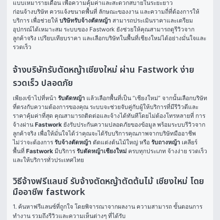
แบบเหมารายเดือน เพื่อความคุ้มค่าและสะดวกสบายในระยะยาว
ก่อนจ้างบริษัท ควรแจ้งขนาดพื้นที่ ลักษณะของงาน และความถี่ที่ต้องการให้
บริการ เพื่อช่วยให้ 
บริษัทรับจ้างตัดหญ้า
 สามารถประเมินราคาและเตรียม
อุปกรณ์ได้เหมาะสม ระบบของ Fastwork ยังช่วยให้คุณสามารถดูรีวิวจาก
ลูกค้าจริง เปรียบเทียบราคา และเลือกบริษัทในพื้นที่เชียงใหม่ได้อย่างมั่นใจและ
รวดเร็ว
จ้างบริษัทรับตัดหญ้าเชียงใหม่ ผ่าน Fastwork ง่าย
รวดเร็ว ปลอดภัย
เพียงเข้าไปที่หน้า 
รับตัดหญ้า
 แล้วเลือกพื้นที่เป็น “เชียงใหม่” จากนั้นเลือกบริษัท
ที่ตรงกับความต้องการของคุณ ระบบจะช่วยจับคู่กับผู้ให้บริการที่มีรีวิวดีและ
ราคาคุ้มค่าที่สุด คุณสามารถติดต่อและจ้างได้ทันทีโดยไม่ต้องโทรหลายที่ การ
จ้างผ่าน 
Fastwork
 ยังรับประกันความปลอดภัยของข้อมูล พร้อมระบบรีวิวจาก
ลูกค้าจริง เพื่อให้มั่นใจได้ว่าคุณจะได้รับบริการคุณภาพจากบริษัทมืออาชีพ
ไม่ว่าจะต้องการ 
รับจ้างตัดหญ้า
 ตัดแต่งต้นไม้ใหญ่ หรือ 
รับถางหญ้า
 เคลียร์
พื้นที่ 
Fastwork
 มีบริการ 
รับตัดหญ้าเชียงใหม่
 ครบทุกประเภท จ้างง่าย รวดเร็ว 
และให้บริการทั่วประเทศไทย
วิธีจ้างฟรีแลนซ์ รับจ้างตัดหญ้าตัดต้นไม้ เชียงใหม่ โดย
มืออาชีพ fastwork
1. ค้นหาฟรีแลนซ์ที่ถูกใจ โดยพิจารณาจากผลงาน ความสามารถ ขั้นตอนการ
ทำงาน รวมถึงรีวิวและความเห็นต่างๆ ที่ได้รับ
