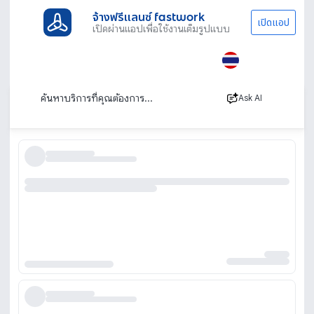
จ้างฟรีแลนซ์ fastwork
เปิดแอป
เปิดผ่านแอปเพื่อใช้งานเต็มรูปแบบ
ประเภทงานทั้งหมด
งานเขียนและแปลภาษา
ล่าม
Malaysian
ล่ามภาษามลายู (มาเลเซีย)
เรียงตาม
Ask AI