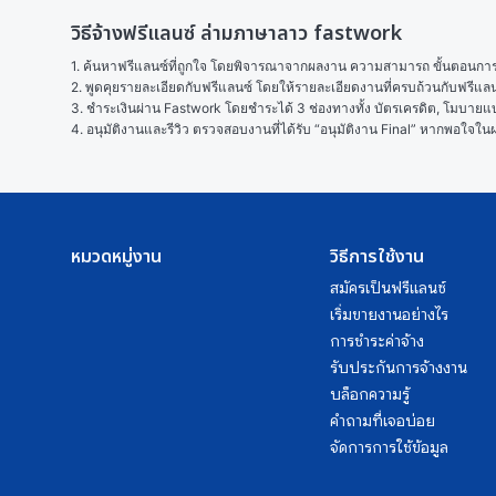
วิธีจ้างฟรีแลนซ์ ล่ามภาษาลาว fastwork
1. ค้นหาฟรีแลนซ์ที่ถูกใจ โดยพิจารณาจากผลงาน ความสามารถ ขั้นตอนการทำ
2. พูดคุยรายละเอียดกับฟรีแลนซ์ โดยให้รายละเอียดงานที่ครบถ้วนกับฟรีแ
3. ชำระเงินผ่าน Fastwork โดยชำระได้ 3 ช่องทางทั้ง บัตรเครดิต, โมบายแบง
4. อนุมัติงานและรีวิว ตรวจสอบงานที่ได้รับ “อนุมัติงาน Final” หากพอใจ
หมวดหมู่งาน
วิธีการใช้งาน
สมัครเป็นฟรีแลนซ์
เริ่มขายงานอย่างไร
การชำระค่าจ้าง
รับประกันการจ้างงาน
บล็อกความรู้
คำถามที่เจอบ่อย
จัดการการใช้ข้อมูล