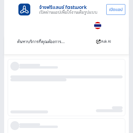
จ้างฟรีแลนซ์ fastwork
เปิดแอป
เปิดผ่านแอปเพื่อใช้งานเต็มรูปแบบ
ประเภทงานทั้งหมด
ทนาย บัญชีและที่ปรึกษา
วิทยากรและการฝึกอบรม
หาวิทยากร จัดงานฝึกอบรม คอร์สเทรนนิ่ง
เรียงตาม
Ask AI