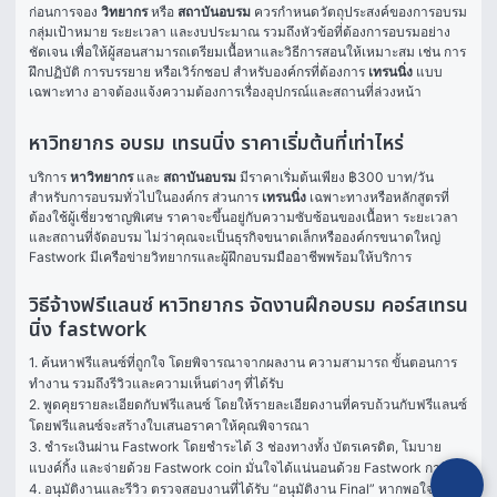
ก่อนการจอง 
วิทยากร
 หรือ 
สถาบันอบรม
 ควรกำหนดวัตถุประสงค์ของการอบรม 
กลุ่มเป้าหมาย ระยะเวลา และงบประมาณ รวมถึงหัวข้อที่ต้องการอบรมอย่าง
ชัดเจน เพื่อให้ผู้สอนสามารถเตรียมเนื้อหาและวิธีการสอนให้เหมาะสม เช่น การ
ฝึกปฏิบัติ การบรรยาย หรือเวิร์กชอป สำหรับองค์กรที่ต้องการ 
เทรนนิ่ง
 แบบ
เฉพาะทาง อาจต้องแจ้งความต้องการเรื่องอุปกรณ์และสถานที่ล่วงหน้า
หาวิทยากร อบรม เทรนนิ่ง ราคาเริ่มต้นที่เท่าไหร่
บริการ 
หาวิทยากร
 และ 
สถาบันอบรม
 มีราคาเริ่มต้นเพียง ฿300 บาท/วัน 
สำหรับการอบรมทั่วไปในองค์กร ส่วนการ 
เทรนนิ่ง
 เฉพาะทางหรือหลักสูตรที่
ต้องใช้ผู้เชี่ยวชาญพิเศษ ราคาจะขึ้นอยู่กับความซับซ้อนของเนื้อหา ระยะเวลา 
และสถานที่จัดอบรม ไม่ว่าคุณจะเป็นธุรกิจขนาดเล็กหรือองค์กรขนาดใหญ่ 
Fastwork มีเครือข่ายวิทยากรและผู้ฝึกอบรมมืออาชีพพร้อมให้บริการ
วิธีจ้างฟรีแลนซ์ หาวิทยากร จัดงานฝึกอบรม คอร์สเทรน
นิ่ง fastwork
1. ค้นหาฟรีแลนซ์ที่ถูกใจ โดยพิจารณาจากผลงาน ความสามารถ ขั้นตอนการ
ทำงาน รวมถึงรีวิวและความเห็นต่างๆ ที่ได้รับ

2. พูดคุยรายละเอียดกับฟรีแลนซ์ โดยให้รายละเอียดงานที่ครบถ้วนกับฟรีแลนซ์ 
โดยฟรีแลนซ์จะสร้างใบเสนอราคาให้คุณพิจารณา

3. ชำระเงินผ่าน Fastwork โดยชำระได้ 3 ช่องทางทั้ง บัตรเครดิต, โมบาย
แบงค์กิ้ง และจ่ายด้วย Fastwork coin มั่นใจได้แน่นอนด้วย Fastwork การันตี

4. อนุมัติงานและรีวิว ตรวจสอบงานที่ได้รับ “อนุมัติงาน Final” หากพอใจในผล