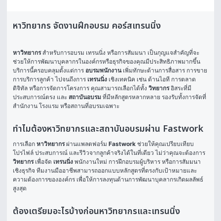
หาวิทยากร จัดงานฝึกอบรม คอร์สเทรนนิ่ง
หาวิทยากร
 สำหรับการอบรม เทรนนิ่ง หรือการสัมมนา เป็นกุญแจสำคัญที่จะ
ช่วยให้การพัฒนาบุคลากรในองค์กรหรือธุรกิจของคุณมีประสิทธิภาพมากขึ้น 
บริการนี้ครอบคลุมตั้งแต่การ 
อบรมพนักงาน
 เพิ่มทักษะด้านการสื่อสาร การขาย 
การบริการลูกค้า ไปจนถึงการ 
เทรนนิ่ง
 เชิงเทคนิค เช่น ด้านไอที การตลาด
ดิจิทัล หรือการจัดการโครงการ คุณสามารถเลือกได้ทั้ง 
วิทยากร
 อิสระที่มี
ประสบการณ์ตรง และ 
สถาบันอบรม
 ที่มีหลักสูตรหลากหลาย รองรับทั้งการจัดที่
สำนักงาน โรงแรม หรือสถานที่อบรมเฉพาะ
ทำไมต้องหาวิทยากรและสถาบันอบรมผ่าน Fastwork
การเลือก 
หาวิทยากร
 ผ่านแพลตฟอร์ม 
Fastwork
 ช่วยให้คุณเปรียบเทียบ
โปรไฟล์ ประสบการณ์ และรีวิวจากลูกค้าจริงได้ในที่เดียว ไม่ว่าคุณจะต้องการ 
วิทยากร
 เพื่อจัด 
เทรนนิ่ง
 พนักงานใหม่ การฝึกอบรมผู้บริหาร หรือการสัมมนา
เชิงธุรกิจ ทีมงานมืออาชีพสามารถออกแบบหลักสูตรที่ตรงกับเป้าหมายและ
ความต้องการขององค์กร เพื่อให้การลงทุนด้านการพัฒนาบุคลากรเกิดผลลัพธ์
สูงสุด
ต้องเตรียมอะไรบ้างก่อนหาวิทยากรและเทรนนิ่ง