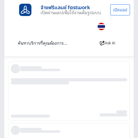
จ้างฟรีแลนซ์ fastwork
เปิดแอป
เปิดผ่านแอปเพื่อใช้งานเต็มรูปแบบ
ประเภทงานทั้งหมด
ไลฟ์สไตล์
รับกดบัตรคอนเสิร์ต
รับกดบัตรคอนเสิร์ต
เรียงตาม
Ask AI