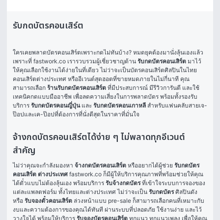
รับกดบัตรคอนเสิร์ต
ใครเคยพลาดบัตรคอนเสิร์ตเพราะกดไม่ทันบ้าง? หมดยุคต้องมานั่งลุ้นเองแล้ว 
เพราะที่ fastwork.co เรารวบรวมผู้เชี่ยวชาญด้าน 
รับกดบัตรคอนเสิร์ต
 มาไว้
ให้คุณเลือกใช้งานได้ง่ายในที่เดียว ไม่ว่าจะเป็นบัตรคอนเสิร์ตศิลปินในไทย 
คอนเสิร์ตต่างประเทศ หรืออีเวนต์สุดฮอตที่ขายหมดภายในไม่กี่นาที คุณ
สามารถเลือก 
ร้านรับกดบัตรคอนเสิร์ต
 ที่มีประสบการณ์ มีรีวิวการันตี และใช้
เทคนิคกดแบบมืออาชีพ เพื่อลดความเสี่ยงในการพลาดบัตร พร้อมทั้งรองรับ
บริการ 
รับกดบัตรคอนญี่ปุ่น
 และ 
รับกดบัตรคอนเกาหลี
 สำหรับแฟนคลับสายเจ-
ป๊อปและเค-ป๊อปที่ต้องการที่นั่งดีสุดในราคาที่มั่นใจ
จ้างกดบัตรคอนเสิร์ตได้ง่าย ๆ ไม่พลาดทุกอีเวนต์
สำคัญ
ไม่ว่าคุณจะกำลังมองหา 
จ้างกดบัตรคอนเสิร์ต
 หรืออยากได้ผู้ช่วย 
รับกดบัตร
คอนเสิร์ต ต่างประเทศ
 fastwork.co ก็มีผู้ให้บริการคุณภาพที่พร้อมช่วยให้คุณ
ได้ตั๋วแบบไม่ต้องลุ้นเอง พร้อมบริการ 
รับจ้างกดบัตร
 ที่เข้าใจระบบการจองของ
แต่ละแพลตฟอร์ม ทั้งไทยและต่างประเทศ ไม่ว่าจะเป็น 
รับกดบัตร
 ศิลปินดัง 
หรือ 
รับจองตั๋วคอนเสิร์ต
 ล่วงหน้าแบบ pre-sale ก็สามารถเลือกคนที่เหมาะกับ
งบและความต้องการของคุณได้ทันที ผ่านระบบที่ปลอดภัย ใช้งานง่าย และไว้
วางใจได้ พร้อมให้บริการ 
รับจองบัตรคอนเสิร์ต
 ทุกแนว ทุกแนวเพลง เพื่อให้คุณ