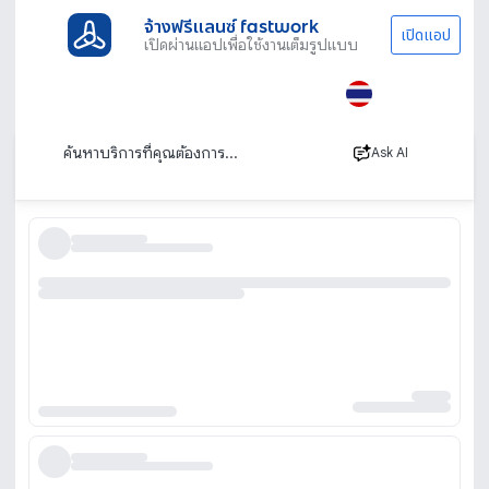
จ้างฟรีแลนซ์ fastwork
เปิดแอป
เปิดผ่านแอปเพื่อใช้งานเต็มรูปแบบ
ประเภทงานทั้งหมด
ออกแบบและ กราฟิก
วาด/ออกแบบสตอรี่บอร์ด
วาดสตอรี่บอร์ด (Storyboard)
เรียงตาม
Ask AI