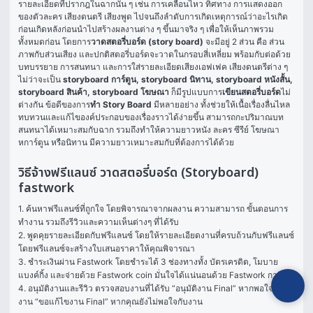
รายละเอียดที่ปรากฎในฉากนั้น ๆ เช่น การเคลื่อนไหว ทิศทาง การแสดงออก
ของตัวละคร เสียงดนตรี เสียงพูด ไปจนถึงลำดับการเกิดเหตุการณ์ว่าอะไรเกิด
ก่อนเกิดหลังก่อนนำไปสร้างผลงานต่าง ๆ ขึ้นมาจริง ๆ เพื่อให้เห็นภาพรวม
ทั้งหมดก่อน โดยการ
วาดสตอรี่บอร์ด (story board)
 จะมีอยู่ 2 ส่วน คือ ส่วน
ภาพกับส่วนเสียง และปกติสตอรี่บอร์ดจะวาดในกรอบสี่เหลี่ยม พร้อมกับต่อด้วย
บทบรรยาย การสนทนา และการใส่รายละเอียดเสียงเอฟเฟค เสียงดนตรีต่าง ๆ 
ไม่ว่าจะเป็น 
storyboard การ์ตูน, storyboard นิทาน, storyboard หนังสั้น, 
storyboard สินค้า, storyboard โฆษณา
 ก็มีรูปแบบการ
เขียนสตอรี่บอร์ด
ไม่
ต่างกัน ข้อดีของการ
ทำ Story Board
 มีหลายอย่าง ทั้งช่วยให้เนื้อเรื่องลื่นไหล 
ทบทวนและแก้ไของค์ประกอบของเรื่องราวได้ง่ายขึ้น สามารถกะปริมาณบท
สนทนาได้เหมาะสมกับฉาก รวมถึงทำให้ความยาวหนัง ละคร ซีรีย์ โฆษณา 
หการ์ตูน หรือนิทาน มีความยาวเหมาะสมกับที่ต้องการได้ด้วย
วิธีจ้างฟรีแลนซ์ วาดสตอรี่บอร์ด (Storyboard)
fastwork
1. ค้นหาฟรีแลนซ์ที่ถูกใจ โดยพิจารณาจากผลงาน ความสามารถ ขั้นตอนการ
ทำงาน รวมถึงรีวิวและความเห็นต่างๆ ที่ได้รับ

2. พูดคุยรายละเอียดกับฟรีแลนซ์ โดยให้รายละเอียดงานที่ครบถ้วนกับฟรีแลนซ์ 
โดยฟรีแลนซ์จะสร้างใบเสนอราคาให้คุณพิจารณา

3. ชำระเงินผ่าน Fastwork โดยชำระได้ 3 ช่องทางทั้ง บัตรเครดิต, โมบาย
แบงค์กิ้ง และจ่ายด้วย Fastwork coin มั่นใจได้แน่นอนด้วย Fastwork การันตี

4. อนุมัติงานและรีวิว ตรวจสอบงานที่ได้รับ “อนุมัติงาน Final” หากพอใจในผล
งาน “ขอแก้ไขงาน Final” หากคุณยังไม่พอใจกับงาน