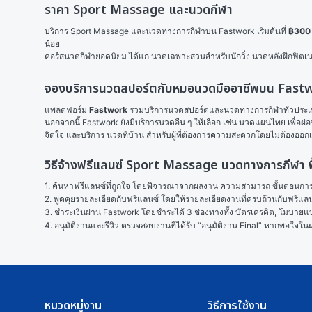
ราคา Sport Massage และนวดกีฬา
บริการ Sport Massage และนวดทางการกีฬาบน Fastwork เริ่มต้นที่ 
฿300 
น้อย
คอร์สนวดกีฬายอดนิยม ได้แก่ นวดเฉพาะส่วนสำหรับนักวิ่ง นวดหลังฝึกฟิต
จองบริการนวดสปอร์ตกับหมอนวดมืออาชีพบน Fast
แพลตฟอร์ม 
Fastwork
 รวมบริการนวดสปอร์ตและนวดทางการกีฬาทั่วประเทศ
นอกจากนี้ Fastwork ยังมีบริการนวดอื่น ๆ ให้เลือก เช่น 
นวดแผนไทย
 เพื่อผ่
จิตใจ และบริการ 
นวดที่บ้าน
 สำหรับผู้ที่ต้องการความสะดวกโดยไม่ต้องออ
วิธีจ้างฟรีแลนซ์ Sport Massage นวดทางการกีฬา ฟื
1. ค้นหาฟรีแลนซ์ที่ถูกใจ โดยพิจารณาจากผลงาน ความสามารถ ขั้นตอนการทำ
2. พูดคุยรายละเอียดกับฟรีแลนซ์ โดยให้รายละเอียดงานที่ครบถ้วนกับฟรีแ
3. ชำระเงินผ่าน Fastwork โดยชำระได้ 3 ช่องทางทั้ง บัตรเครดิต, โมบายแบง
4. อนุมัติงานและรีวิว ตรวจสอบงานที่ได้รับ “อนุมัติงาน Final” หากพอใจ
หมวดหมู่งาน
วิธีการใช้งาน