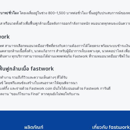
บาท/ชั่วโมง
 โดยเฉลี่ยอยู่ในช่วง 800–1,500 บาทต่อชั่วโมง ขึ้นอยู่กับประสบการณ์ของหม
เนส หรือนวดทั้งตัวเพื่อฟื้นฟูกล้ามเนื้อหลังการออกกำลังกายหนัก หมอนวดทุกคนจะเน้
work
 สามารถเลือกหมอนวดมืออาชีพที่ตรงกับความต้องการได้โดยตรง พร้อมระบบชำระเงินที่ป
อนคลายกล้ามเนื้อทั้งตัว, 
นวดแก้อาการ
 สำหรับผู้มีอาการเจ็บเฉพาะจุด, 
นวดคอบ่าไหล่
 เพ
กเดินทาง ทุกบริการสามารถจองได้ผ่านแพลตฟอร์ม Fastwork ที่รวมหมอนวดมืออาชีพไว้
้นฟูกล้ามเนื้อ fastwork
งาน รวมถึงรีวิวและความเห็นต่างๆ ที่ได้รับ

ลนซ์ โดยฟรีแลนซ์จะสร้างใบเสนอราคาให้คุณพิจารณา

ค์กิ้ง และจ่ายด้วย Fastwork coin มั่นใจได้แน่นอนด้วย Fastwork การันตี

ในผลงาน “ขอแก้ไขงาน Final” หากคุณยังไม่พอใจกับงาน
ผลิตภัณฑ์
เกี่ยวกับ fastwork