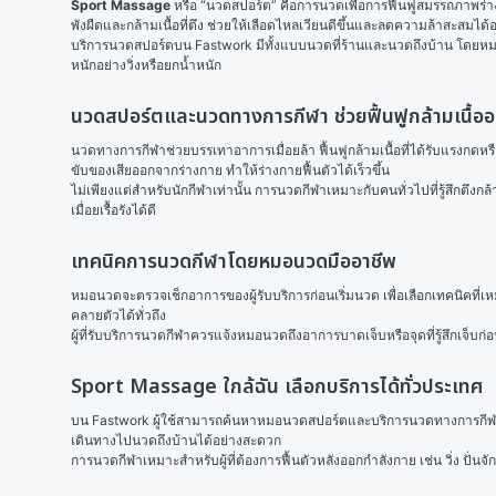
Sport Massage
 หรือ “นวดสปอร์ต” คือการนวดเพื่อการฟื้นฟูสมรรถภาพร
พังผืดและกล้ามเนื้อที่ตึง ช่วยให้เลือดไหลเวียนดีขึ้นและลดความล้าสะสมได้
บริการนวดสปอร์ตบน Fastwork มีทั้งแบบนวดที่ร้านและนวดถึงบ้าน โดยหม
หนักอย่างวิ่งหรือยกน้ำหนัก
นวดสปอร์ตและนวดทางการกีฬา ช่วยฟื้นฟูกล้ามเนื้ออ
นวดทางการกีฬาช่วยบรรเทาอาการเมื่อยล้า ฟื้นฟูกล้ามเนื้อที่ได้รับแรงกดห
ขับของเสียออกจากร่างกาย ทำให้ร่างกายฟื้นตัวได้เร็วขึ้น
ไม่เพียงแต่สำหรับนักกีฬาเท่านั้น การนวดกีฬาเหมาะกับคนทั่วไปที่รู้สึกต
เมื่อยเรื้อรังได้ดี
เทคนิคการนวดกีฬาโดยหมอนวดมืออาชีพ
หมอนวดจะตรวจเช็กอาการของผู้รับบริการก่อนเริ่มนวด เพื่อเลือกเทคนิคที่เหม
คลายตัวได้ทั่วถึง
ผู้ที่รับบริการนวดกีฬาควรแจ้งหมอนวดถึงอาการบาดเจ็บหรือจุดที่รู้สึกเจ็บก
Sport Massage ใกล้ฉัน เลือกบริการได้ทั่วประเทศ
บน Fastwork ผู้ใช้สามารถค้นหาหมอนวดสปอร์ตและบริการนวดทางการกีฬาใกล้
เดินทางไปนวดถึงบ้านได้อย่างสะดวก
การนวดกีฬาเหมาะสำหรับผู้ที่ต้องการฟื้นตัวหลังออกกำลังกาย เช่น วิ่ง ปั่นจั