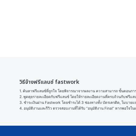
วิธีจ้างฟรีแลนซ์ fastwork
1. ค้นหาฟรีแลนซ์ที่ถูกใจ โดยพิจารณาจากผลงาน ความสามารถ ขั้นตอนการทำ
2. พูดคุยรายละเอียดกับฟรีแลนซ์ โดยให้รายละเอียดงานที่ครบถ้วนกับฟรีแ
3. ชำระเงินผ่าน Fastwork โดยชำระได้ 3 ช่องทางทั้ง บัตรเครดิต, โมบายแบง
4. อนุมัติงานและรีวิว ตรวจสอบงานที่ได้รับ “อนุมัติงาน Final” หากพอใจ