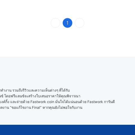
1
งาน รวมถึงรีวิวและความเห็นต่างๆ ที่ได้รับ

ลนซ์ โดยฟรีแลนซ์จะสร้างใบเสนอราคาให้คุณพิจารณา

ค์กิ้ง และจ่ายด้วย Fastwork coin มั่นใจได้แน่นอนด้วย Fastwork การันตี

ในผลงาน “ขอแก้ไขงาน Final” หากคุณยังไม่พอใจกับงาน