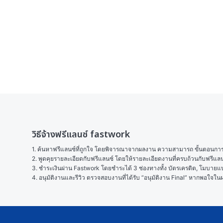
วิธีจ้างฟรีแลนซ์ fastwork
1. ค้นหาฟรีแลนซ์ที่ถูกใจ โดยพิจารณาจากผลงาน ความสามารถ ขั้นตอนการทำ
2. พูดคุยรายละเอียดกับฟรีแลนซ์ โดยให้รายละเอียดงานที่ครบถ้วนกับฟรีแ
3. ชำระเงินผ่าน Fastwork โดยชำระได้ 3 ช่องทางทั้ง บัตรเครดิต, โมบายแบง
4. อนุมัติงานและรีวิว ตรวจสอบงานที่ได้รับ “อนุมัติงาน Final” หากพอใจ