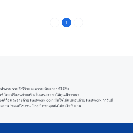
1
งาน รวมถึงรีวิวและความเห็นต่างๆ ที่ได้รับ

ลนซ์ โดยฟรีแลนซ์จะสร้างใบเสนอราคาให้คุณพิจารณา

ค์กิ้ง และจ่ายด้วย Fastwork coin มั่นใจได้แน่นอนด้วย Fastwork การันตี

ในผลงาน “ขอแก้ไขงาน Final” หากคุณยังไม่พอใจกับงาน