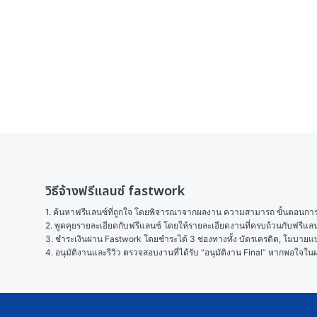
วิธีจ้างฟรีแลนซ์ fastwork
1. ค้นหาฟรีแลนซ์ที่ถูกใจ โดยพิจารณาจากผลงาน ความสามารถ ขั้นตอนการทำ
2. พูดคุยรายละเอียดกับฟรีแลนซ์ โดยให้รายละเอียดงานที่ครบถ้วนกับฟรีแ
3. ชำระเงินผ่าน Fastwork โดยชำระได้ 3 ช่องทางทั้ง บัตรเครดิต, โมบายแบง
4. อนุมัติงานและรีวิว ตรวจสอบงานที่ได้รับ “อนุมัติงาน Final” หากพอใจ