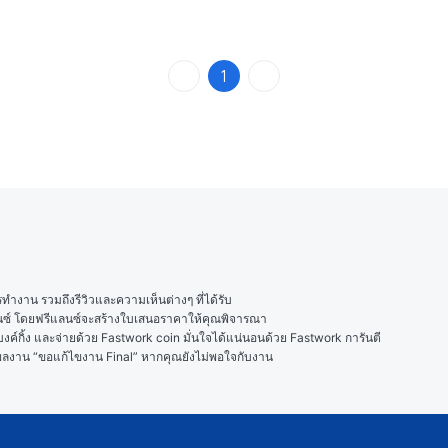
1
งาน รวมถึงรีวิวและความเห็นต่างๆ ที่ได้รับ

ลนซ์ โดยฟรีแลนซ์จะสร้างใบเสนอราคาให้คุณพิจารณา

ค์กิ้ง และจ่ายด้วย Fastwork coin มั่นใจได้แน่นอนด้วย Fastwork การันตี

ในผลงาน “ขอแก้ไขงาน Final” หากคุณยังไม่พอใจกับงาน