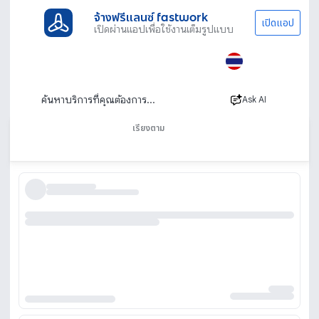
จ้างฟรีแลนซ์ fastwork
เปิดแอป
เปิดผ่านแอปเพื่อใช้งานเต็มรูปแบบ
ประเภทงานทั้งหมด
ออกแบบและ กราฟิก
สื่อสิ่งพิมพ์และนามบัตร
โบรชัวร์
รับออกแบบโบรชัวร์ รับออกแบบใบปลิว ออกแบบ
Ask AI
แผ่นพับ
เรียงตาม