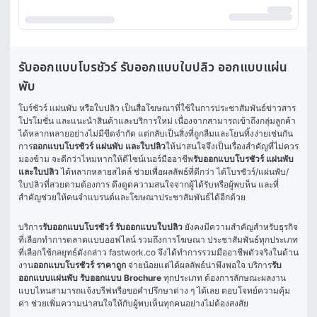
รับออกแบบโบรชัวร์ รับออกแบบใบปลิว ออกแบบแผ่น
พับ
โบร์ชัวร์ แผ่นพับ หรือใบปลิว เป็นสื่อโฆษณาที่ใช้ในการประชาสัมพันธ์ข่าวสาร 
โปรโมชั่น และแนะนำสินค้าและบริการใหม่ เนื่องจากสามารถเข้าถึงกลุ่มลูกค้า
ได้หลากหลายอย่างไม่มีขีดจำกัด แต่กลับเป็นสิ่งที่ถูกลืมและโยนทิ้งง่ายเช่นกัน 
การ
ออกแบบโบรชัวร์ แผ่นพับ และใบปลิว
ให้น่าสนใจจึงเป็นเรื่องสำคัญที่ไม่ควร
มองข้าม จะดีกว่าไหมหากให้ดีไซน์เนอร์มืออาชีพ
รับออกแบบโบรชัวร์ แผ่นพับ 
และใบปลิว
 ได้หลากหลายสไตล์ ช่วยเพื่อผลลัพธ์ที่ดีกว่า ได้โบรชัวร์/แผ่นพับ/
ใบปลิวที่สวยตามต้องการ ดึงดูดความสนใจจากผู้ได้รับหรือผู้พบห็น และที่
สำคัญช่วยให้คนจำแบรนด์และโฆษณาประชาสัมพันธ์ได้อีกด้วย
บริการ
รับออกแบบโบรชัวร์
รับออกแบบใบปลิว
 ยังคงมีความสำคัญสำหรับธุรกิจ
ที่เลือกทำการตลาดแบบออฟไลน์ รวมถึงการโฆษณา ประชาสัมพันธ์ทุกประเภท
ที่เลือกใช้กลยุทธ์ดังกล่าว fastwork.co จึงได้ทำการรวมมืออาชีพตัวจริงในด้าน
งาน
ออกแบบโบรชัวร์ ราคาถูก
 จ่ายน้อยแต่ได้ผลลัพธ์น่าพึงพอใจ บริการ
รับ
ออกแบบแผ่นพับ
รับออกแบบ Brochure
 ทุกประเภท ต้องการลักษณะผลงาน
แบบไหนสามารถแจ้งบรีฟหรือขอคำปรึกษาต่าง ๆ ได้เลย ตอบโจทย์ความคุ้ม
ค่า ช่วยเพิ่มความน่าสนใจให้กับผู้พบเห็นทุกคนอย่างไม่ต้องสงสัย