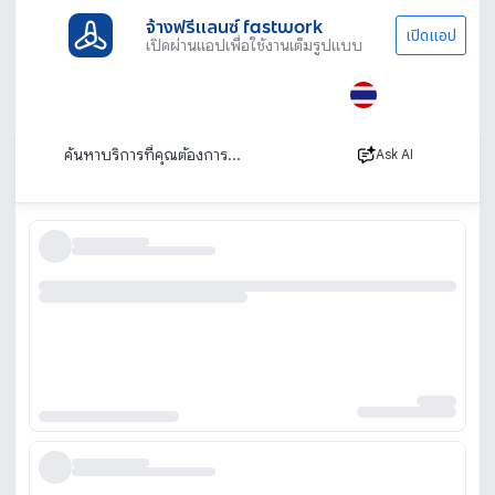
จ้างฟรีแลนซ์ fastwork
เปิดแอป
เปิดผ่านแอปเพื่อใช้งานเต็มรูปแบบ
ประเภทงานทั้งหมด
โฆษณาการตลาด
โปรโมทเพจ / เว็บ
Website
โปรโมทเว็บไซต์
เรียงตาม
Ask AI