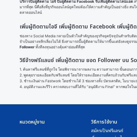
บริการปั๊มผู้ติดตาม ไอจี ปั๊มผู้ติดตาม Facebook รับเพิ่มผู้ติดตามไลน์แอด
 ส
มากที่สุด นี่คือสิ่งที่ธุรกิจออนไลน์ยุคใหม่ต้องให้ความสำคัญเป็นอย่างยิ่ง สนใ
ตลาดออนไลน์
เพิ่มผู้ติดตามไอจี เพิ่มผู้ติดตาม Facebook เพิ่มผู้
ช่องทาง Social Media กลายเป็นหัวใจสำคัญของธุรกิจยุคปัจจุบันสำหรับติดต่
จำเป็นอย่างหลีกเลี่ยงไม่ได้ ยิ่งสามารถปั๊มผู้ติดตามให้มากขึ้นแต่ยังคงดู
Follower 
ทั้งทีลงทุนอย่างคุ้มค่าย่อมดีที่สุด
วิธีจ้างฟรีแลนซ์ เพิ่มผู้ติดตาม ยอด Follower บน
1. ค้นหาฟรีแลนซ์ที่ถูกใจ โดยพิจารณาจากผลงาน ความสามารถ ขั้นตอนการทำ
2. พูดคุยรายละเอียดกับฟรีแลนซ์ โดยให้รายละเอียดงานที่ครบถ้วนกับฟรีแ
3. ชำระเงินผ่าน Fastwork โดยชำระได้ 3 ช่องทางทั้ง บัตรเครดิต, โมบายแบง
4. อนุมัติงานและรีวิว ตรวจสอบงานที่ได้รับ “อนุมัติงาน Final” หากพอใจ
หมวดหมู่งาน
วิธีการใช้งาน
สมัครเป็นฟรีแลนซ์