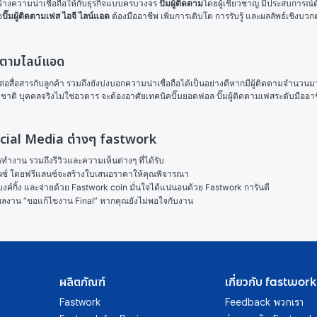
ร้างความน่าเชื่อถือให้กับธุรกิจแบบครบวงจร 
ปั๊มผู้ติดตาม
โดยผู้เชี่ยวชาญ มีประสบการณ์ด
จ
ปั๊มผู้ติดตามเฟส ไอจี ไลน์แอด
 ต้องมืออาชีพ เพิ่มการเติบโต การรับรู้ และผลลัพธ์เชิงบว
ติดตามไลน์แอด
อสื่อสารกับลูกค้า รวมถึงยังบ่งบอกความน่าเชื่อถือได้เป็นอย่างดีหากมีผู้ติดตามจำนวน
ธรรมชาติ บุคคลจริงไม่ใช่อวตาร จะต้องอาศัยเทคนิคปั๊มยอดฟอล ปั๊มผู้ติดตามเฟสระดับมืออ
 Social Media ต่างๆ fastwork
งาน รวมถึงรีวิวและความเห็นต่างๆ ที่ได้รับ

ลนซ์ โดยฟรีแลนซ์จะสร้างใบเสนอราคาให้คุณพิจารณา

ค์กิ้ง และจ่ายด้วย Fastwork coin มั่นใจได้แน่นอนด้วย Fastwork การันตี

ในผลงาน “ขอแก้ไขงาน Final” หากคุณยังไม่พอใจกับงาน
ผลิตภัณฑ์
เกี่ยวกับ fastwork
Fastwork
Feedback พวกเรา