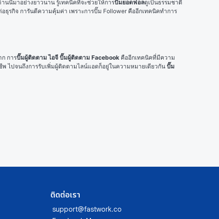
้านนี้มาอย่างยาวนาน รู้เทคนิคที่จะช่วยให้การ
ปั๊มยอดฟอล
ดูเป็นธรรมชาติ
กต่อธุรกิจ การันตีความคุ้มค่า เพราะการปั๊ม Follower คืออีกเทคนิคทำการ
มาก การ
ปั๊มผู้ติดตาม ไอจี ปั๊มผู้ติดตาม Facebook 
คืออีกเทคนิคที่มีความ
าชีพ ไปจนถึงการรับเพิ่มผู้ติดตามไลน์แอดก็อยู่ในความหมายเดียวกัน 
ปั๊ม 
ติดต่อเรา
support@fastwork.co