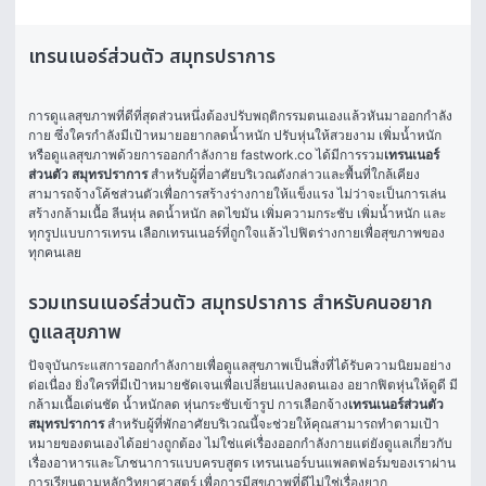
เทรนเนอร์ส่วนตัว สมุทรปราการ
การดูแลสุขภาพที่ดีที่สุดส่วนหนึ่งต้องปรับพฤติกรรมตนเองแล้วหันมาออกกำลัง
กาย ซึ่งใครกำลังมีเป้าหมายอยากลดน้ำหนัก ปรับหุ่นให้สวยงาม เพิ่มน้ำหนัก 
หรือดูแลสุขภาพด้วยการออกกำลังกาย fastwork.co ได้มีการรวม
เทรนเนอร์
ส่วนตัว สมุทรปราการ
 สำหรับผู้ที่อาศัยบริเวณดังกล่าวและพื้นที่ใกล้เคียง 
สามารถจ้างโค้ชส่วนตัวเพื่อการสร้างร่างกายให้แข็งแรง ไม่ว่าจะเป็นการเล่น
สร้างกล้ามเนื้อ ลีนหุ่น ลดน้ำหนัก ลดไขมัน เพิ่มความกระชับ เพิ่มน้ำหนัก และ
ทุกรูปแบบการเทรน เลือกเทรนเนอร์ที่ถูกใจแล้วไปฟิตร่างกายเพื่อสุขภาพของ
ทุกคนเลย 
รวมเทรนเนอร์ส่วนตัว สมุทรปราการ สำหรับคนอยาก
ดูแลสุขภาพ
ปัจจุบันกระแสการออกกำลังกายเพื่อดูแลสุขภาพเป็นสิ่งที่ได้รับความนิยมอย่าง
ต่อเนื่อง ยิ่งใครที่มีเป้าหมายชัดเจนเพื่อเปลี่ยนแปลงตนเอง อยากฟิตหุ่นให้ดูดี มี
กล้ามเนื้อเด่นชัด น้ำหนักลด หุ่นกระชับเข้ารูป การเลือกจ้าง
เทรนเนอร์ส่วนตัว 
สมุทรปราการ
 สำหรับผู้ที่พักอาศัยบริเวณนี้จะช่วยให้คุณสามารถทำตามเป้า
หมายของตนเองได้อย่างถูกต้อง ไม่ใช่แค่เรื่องออกกำลังกายแต่ยังดูแลเกี่ยวกับ
เรื่องอาหารและโภชนาการแบบครบสูตร เทรนเนอร์บนแพลตฟอร์มของเราผ่าน
การเรียนตามหลักวิทยาศาสตร์ เพื่อการมีสุขภาพที่ดีไม่ใช่เรื่องยาก