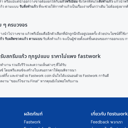
ูกค้า หรือแม้แต่นำออกวางขายต้องยกให้กับ
แก้วพรีเมี่ยม
 ซึ่งใครที่สนใจ
สั่งทำแก้ว
 แก้วน้ำพ
แก้ว ตามแบบ 
รับสั่งทำแก้ว
 ที่จะช่วยให้การทำแก้วเป็นเรื่องง่ายขึ้นกว่าเดิม ไม่ต้องยุ
วย ๆ ครบวงจร
ไปวางขาย แก้วพรีเมี่ยมคืออีกตัวเลือกที่มักถูกนึกถึงอยู่บ่อยครั้ง ด้วยประโยชน์ที่ใช้งานได
ก้ว 
รับผลิตขวดแก้ว ตามแบบ
 รับสั่งทำแก้ว จะเป็นผู้ช่วยตั้งแต่ขั้นตอนของการออกแบบ 
ี่ยม รับสกรีนแก้ว ทุกรูปแบบ ราคาไม่แพง fastwork
งาน รวมถึงรีวิวและความเห็นต่างๆ ที่ได้รับ

ลนซ์ โดยฟรีแลนซ์จะสร้างใบเสนอราคาให้คุณพิจารณา

ค์กิ้ง และจ่ายด้วย Fastwork coin มั่นใจได้แน่นอนด้วย Fastwork การันตี

ในผลงาน “ขอแก้ไขงาน Final” หากคุณยังไม่พอใจกับงาน
ผลิตภัณฑ์
เกี่ยวกับ fastwork
Fastwork
Feedback พวกเรา