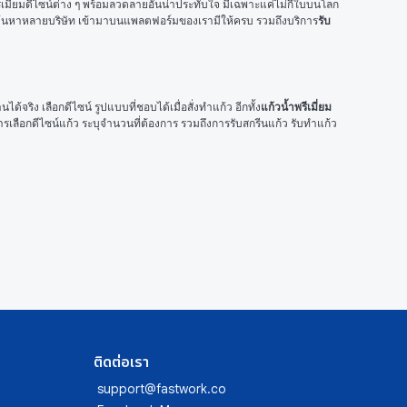
รีเมี่ยมดีไซน์ต่าง ๆ พร้อมลวดลายอันน่าประทับใจ มีเฉพาะแค่ไม่กี่ใบบนโลก 
่งยากค้นหาหลายบริษัท เข้ามาบนแพลตฟอร์มของเรามีให้ครบ รวมถึงบริการ
รับ
้จริง เลือกดีไซน์ รูปแบบที่ชอบได้เมื่อสั่งทำแก้ว อีกทั้ง
แก้วน้ำพรีเมี่ยม
การเลือกดีไซน์แก้ว ระบุจำนวนที่ต้องการ รวมถึงการรับสกรีนแก้ว รับทำแก้ว
ติดต่อเรา
support@fastwork.co