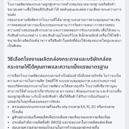
โรงงานผลิตกล่องกระดาษลูกฟูกสามารถทำกล่องขนาดมาตรฐานหรือสั่งทำ
ขนาดเฉพาะเพื่อให้พอดีกับสินค้าได้ ลดต้นทุนและลดความเสียหายระหว่างการ
ขนส่ง
กล่องกระดาษที่ผลิตจากโรงงานที่ได้มาตรฐานจะผ่านการควบคุมคุณภาพ เช่น 
การทดสอบค่าความแข็งแรงของกระดาษ การวัดความหนา การตรวจสอบ
ความสม่ำเสมอของผิวกระดาษ และการทดสอบการรับแรงกดทับ เพื่อให้เหมาะ
กับสินค้าประเภทต่าง ๆ เช่น สินค้าอุปโภคบริโภค อิเล็กทรอนิกส์ เครื่องใช้ไฟฟ้า
ขนาดเล็ก ผลิตภัณฑ์อาหาร หรือสินค้าในคลังที่ต้องใช้กล่องขนาดใหญ่และหนา
เป็นพิเศษ
วิธีเลือกโรงงานผลิตกล่องกระดาษและบริษัทกล่อง
กระดาษให้ได้คุณภาพและความแข็งแรงมาตรฐาน
การเลือกโรงงานผลิตกล่องกระดาษจำเป็นต้องคำนึงถึงหลายปัจจัย ไม่ว่าจะเป็น
ความสามารถในการผลิต วัสดุที่ใช้ ระบบควบคุมคุณภาพ และประสบการณ์
ของบริษัทกล่องกระดาษในการผลิตงานให้หลายธุรกิจ โรงงานที่เชี่ยวชาญจะ
สามารถให้คำแนะนำเกี่ยวกับขนาด ความหนา ลักษณะกระดาษ และจำนวนชั้น
ของลูกฟูกที่เหมาะกับน้ำหนักสินค้า เพื่อให้สินค้าได้รับการป้องกันอย่าง
ปลอดภัยในทุกขั้นตอนของการจัดส่ง
ตรวจสอบประเภทกระดาษที่รองรับ เช่น กระดาษ KA, KI, SC หรือกระดาษ
รีไซเคิล
ดูตัวอย่างกล่องที่เคยผลิตเพื่อประเมินความแข็งแรงและความเรียบร้อย
ประเมินกำลังการผลิตขั้นต่ำ (MOQ) และระยะเวลาในการผลิตแต่ละล็อต
สอบถามความสามารถของโรงงานในการทำกล่องลูกฟูกหลายชั้น