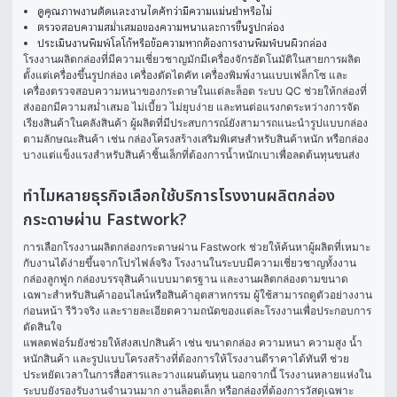
ดูคุณภาพงานตัดและงานไดคัทว่ามีความแม่นยำหรือไม่
ตรวจสอบความสม่ำเสมอของความหนาและการขึ้นรูปกล่อง
ประเมินงานพิมพ์โลโก้หรือข้อความหากต้องการงานพิมพ์บนผิวกล่อง
โรงงานผลิตกล่องที่มีความเชี่ยวชาญมักมีเครื่องจักรอัตโนมัติในสายการผลิต 
ตั้งแต่เครื่องขึ้นรูปกล่อง เครื่องตัดไดคัท เครื่องพิมพ์งานแบบเฟล็กโซ และ
เครื่องตรวจสอบความหนาของกระดาษในแต่ละล็อต ระบบ QC ช่วยให้กล่องที่
ส่งออกมีความสม่ำเสมอ ไม่เบี้ยว ไม่ยุบง่าย และทนต่อแรงกดระหว่างการจัด
เรียงสินค้าในคลังสินค้า ผู้ผลิตที่มีประสบการณ์ยังสามารถแนะนำรูปแบบกล่อง
ตามลักษณะสินค้า เช่น กล่องโครงสร้างเสริมพิเศษสำหรับสินค้าหนัก หรือกล่อง
บางแต่แข็งแรงสำหรับสินค้าชิ้นเล็กที่ต้องการน้ำหนักเบาเพื่อลดต้นทุนขนส่ง
ทำไมหลายธุรกิจเลือกใช้บริการโรงงานผลิตกล่อง
กระดาษผ่าน Fastwork?
การเลือกโรงงานผลิตกล่องกระดาษผ่าน Fastwork ช่วยให้ค้นหาผู้ผลิตที่เหมาะ
กับงานได้ง่ายขึ้นจากโปรไฟล์จริง โรงงานในระบบมีความเชี่ยวชาญทั้งงาน
กล่องลูกฟูก กล่องบรรจุสินค้าแบบมาตรฐาน และงานผลิตกล่องตามขนาด
เฉพาะสำหรับสินค้าออนไลน์หรือสินค้าอุตสาหกรรม ผู้ใช้สามารถดูตัวอย่างงาน
ก่อนหน้า รีวิวจริง และรายละเอียดความถนัดของแต่ละโรงงานเพื่อประกอบการ
ตัดสินใจ
แพลตฟอร์มยังช่วยให้ส่งสเปกสินค้า เช่น ขนาดกล่อง ความหนา ความสูง น้ำ
หนักสินค้า และรูปแบบโครงสร้างที่ต้องการให้โรงงานตีราคาได้ทันที ช่วย
ประหยัดเวลาในการสื่อสารและวางแผนต้นทุน นอกจากนี้ โรงงานหลายแห่งใน
ระบบยังรองรับงานจำนวนมาก งานล็อตเล็ก หรือกล่องที่ต้องการวัสดุเฉพาะ 