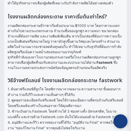
ทำให้ธุรกิจสามารถเลือกผู้ผลิตที่เหมาะกับกำลังการผลิตได้อย่างคล่องตัว
โรงงานผลิตกล่องกระดาษ ราคาเริ่มต้นเท่าไหร่?
งานผลิตกล่องกระดาษมีราคาเริ่มต้นประมาณ ฿1000 บาท โดยราคาจะแตก
ต่างกันไปตามประเภทกระดาษ จำนวนชั้นของลูกฟูก ความหนา ขนาดกล่อง 
จำนวนที่ต้องการผลิต และงานพิมพ์เพิ่มเติม หากเป็นกล่องที่ต้องการความแข็ง
แรงเป็นพิเศษหรือขนาดใหญ่ ราคามักสูงขึ้นตามวัสดุและโครงสร้าง ส่วนงาน
ผลิตในจำนวนมากจะช่วยลดต้นทุนต่อใบ ทำให้เหมาะกับธุรกิจที่ต้องการกำลัง
ผลิตสูงหรือเน้นความสม่ำเสมอของงานบรรจุภัณฑ์
ธุรกิจที่กำลังมองหาโรงงานกล่องกระดาษหรือโรงงานผลิตกล่องกระดาษลูกฟูก
สามารถเลือกผู้ผลิตที่รองรับสเปกงานและงบประมาณได้ผ่าน 
Fastwork
 ซึ่ง
รวมโรงงานหลายประสบการณ์พร้อมข้อมูลครบถ้วนก่อนเริ่มผลิตจริง
วิธีจ้างฟรีแลนซ์ โรงงานผลิตกล่องกระดาษ fastwork
1. ค้นหาฟรีแลนซ์ที่ถูกใจ โดยพิจารณาจากผลงาน ความสามารถ ขั้นตอนการ
ทำงาน รวมถึงรีวิวและความเห็นต่างๆ ที่ได้รับ

2. พูดคุยรายละเอียดกับฟรีแลนซ์ โดยให้รายละเอียดงานที่ครบถ้วนกับฟรีแลนซ์ 
โดยฟรีแลนซ์จะสร้างใบเสนอราคาให้คุณพิจารณา

3. ชำระเงินผ่าน Fastwork โดยชำระได้ 3 ช่องทางทั้ง บัตรเครดิต, โมบาย
แบงค์กิ้ง และจ่ายด้วย Fastwork coin มั่นใจได้แน่นอนด้วย Fastwork การันตี

4. อนุมัติงานและรีวิว ตรวจสอบงานที่ได้รับ “อนุมัติงาน Final” หากพอใจในผล
งาน “ขอแก้ไขงาน Final” หากคุณยังไม่พอใจกับงาน