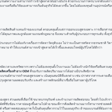
สร้างแบรนด์ความงามสามารถก้าวเข้าสู่ตลาดได้อย่างมั่นใจ ด้วยกระบวนการครบวงจรตั้งแ
มีโรงงานหรือทีมวิจัยเองสามารถเริ่มต้นธุรกิจได้สะดวกขึ้น โดยไม่ต้องลงทุนด้านอุปกรณ์
มในการผลิตสินค้าแทนเจ้าของแบรนด์ ครอบคลุมตั้งแต่การออกแบบสูตรเฉพาะ การเลือกสาร
้าได้คุณภาพและถูกต้องตามเกณฑ์กฎหมาย จึงเหมาะสำหรับผู้ประกอบการทุกระดับ ทั้งธุรกิจขน
ู้ประกอบการไม่ต้องกังวลเรื่องการจัดหาวัตถุดิบเอง ไม่ว่าจะเป็นสารสกัดจากธรรมชาติ วิต
้าหมาย ทำให้แบรนด์สามารถเข้าสู่ตลาดได้เร็วขึ้นและตอบโจทย์ผู้บริโภคได้ดีกว่า
ดเวลาและทรัพยากร เพราะไม่ต้องลงทุนตั้งโรงงานเอง ไม่ต้องจ้างนักวิจัยหรือทีมควบคุมคุ
บผลิตเครื่องสำอาง OEM
 ที่รองรับการผลิตปริมาณมากได้อย่างมีประสิทธิภาพ
งแบรนด์สามารถกำหนดสูตรเฉพาะ เน้นคุณสมบัติที่แตกต่าง เช่น ปราศจากสารระคายเคือง 
รุงสูตรตามผลตอบรับจริง และสร้างภาพลักษณ์ที่น่าเชื่อถือในสายตาผู้บริโภค
อนของสูตร ส่วนผสมที่เลือกใช้ ขนาดบรรจุภัณฑ์ และจำนวนการผลิตต่อรอบ โดยทั่วไปแล้วรา
มผัสที่ซับซ้อน ราคาย่อมสูงขึ้นตามไปด้วย ขณะที่การสั่งผลิตจำนวนมากก็สามารถช่วยลดต้น
ฑ์ หรือค่าทดสอบคุณภาพ ก็เป็นต้นทุนที่ควรรวมไว้ในแผนธุรกิจ เจ้าของแบรนด์ที่ต้องการเร