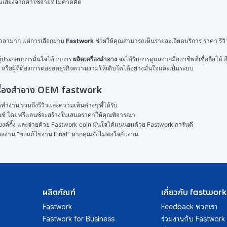
ี่ยงจากค่าใช้จ่ายที่ไม่คาดคิด
วลามาก แต่การเลือกผ่าน 
Fastwork
 ช่วยให้คุณสามารถเห็นรายละเอียดบริการ ราคา รีวิ
้ประกอบการมั่นใจได้ว่าการ 
ผลิตเครื่องสำอาง
 จะได้รับการดูแลจากมืออาชีพที่เชื่อถือได
 หรือผู้ที่ต้องการต่อยอดธุรกิจความงามให้เติบโตได้อย่างมั่นใจและเป็นระบบ
ตเครื่องสำอาง OEM fastwork
งาน รวมถึงรีวิวและความเห็นต่างๆ ที่ได้รับ

ลนซ์ โดยฟรีแลนซ์จะสร้างใบเสนอราคาให้คุณพิจารณา

ค์กิ้ง และจ่ายด้วย Fastwork coin มั่นใจได้แน่นอนด้วย Fastwork การันตี

ในผลงาน “ขอแก้ไขงาน Final” หากคุณยังไม่พอใจกับงาน
ผลิตภัณฑ์
เกี่ยวกับ fastwork
Fastwork
Feedback พวกเรา
Fastwork for Business
ร่วมงานกับ Fastwork