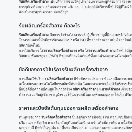
รับผลิตเครื่องสำอาง
 เป็นบริการที่ช่วยให้ผู้ประกอบการและผู้ที่ต้องการ
บรรจุภัณฑ์และการยื่นเอกสารจดแจ้ง อย. การเลือกใช้บริการนี้ทำให้ผู้ที่ไม่
และมีมาตรฐานความปลอดภัยสูง
รับผลิตเครื่องสำอาง คืออะไร
รับผลิตเครื่องสำอาง
 คือการว่าจ้างโรงงานหรือผู้เชี่ยวชาญที่มีความพร้อ
โรงงานเหล่านี้มักมีการรับรอง GMP หรือ ISO ที่ช่วยสร้างความมั่นใจว่าสินค
ผลิตภัณฑ์ใหม่
การใช้บริการ 
โรงงานผลิตเครื่องสำอาง
 หรือ 
โรงงานเครื่องสำอาง
 ยังทำให้ผ
วิจัยและพัฒนาสูตร (R&D) ที่ช่วยสร้างผลิตภัณฑ์ที่แตกต่างและตรงใจกลุ่มเป
ข้อดีของการใช้บริการรับผลิตเครื่องสำอาง
การเลือกใช้บริการ 
ผลิตเครื่องสำอาง
 มีข้อดีหลายประการ ข้อแรกคือการประหยั
เครื่องจักรและเทคโนโลยีการผลิตที่ทันสมัย โดยเฉพาะหากเลือกใช้บริการ 
รั
อีกข้อดีคือความยืดหยุ่นในการสร้าง 
ผลิตเครื่องสำอาง แบรนด์ตัวเอง
 เจ้าขอ
ทำงานร่วมกับผู้เชี่ยวชาญยังช่วยให้แบรนด์มีโอกาสทดลองตลาดได้เร็ว ปรับป
ราคาและปัจจัยต้นทุนของการผลิตเครื่องสำอาง
ต้นทุนของการ 
รับผลิตเครื่องสำอาง
 ขึ้นอยู่กับหลายปัจจัย เช่น ความซับซ้
ปริมาณการสั่งผลิต หากเลือกวัตถุดิบออร์แกนิกนำเข้าหรือมีการพัฒนาเนื้อสั
นอกจากนี้ ปัจจัยอื่นๆ เช่น ค่าขึ้นทะเบียน อย. ค่าออกแบบฉลากและบรรจุภัณ