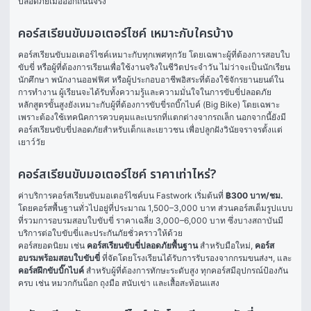
ปลอดภัยเมื่อออกถนนจริง
คอร์สเรียนขับมอเตอร์ไซค์ เหมาะกับใครบ้าง
คอร์สเรียนขับมอเตอร์ไซค์เหมาะกับทุกเพศทุกวัย โดยเฉพาะผู้ที่ต้องการสอบใบ
ขับขี่ หรือผู้ที่ต้องการเรียนเพื่อใช้งานจริงในชีวิตประจำวัน ไม่ว่าจะเป็นนักเรียน 
นักศึกษา พนักงานออฟฟิศ หรือผู้ประกอบอาชีพอิสระที่ต้องใช้จักรยานยนต์ใน
การทำงาน ผู้เรียนจะได้รับทั้งความรู้และความมั่นใจในการขับขี่ปลอดภัย
หลักสูตรขั้นสูงยังเหมาะกับผู้ที่ต้องการขับขี่รถบิ๊กไบค์ (Big Bike) โดยเฉพาะ 
เพราะต้องใช้เทคนิคการควบคุมและเบรกที่แตกต่างจากรถเล็ก นอกจากนี้ยังมี
คอร์สเรียนขับขี่ปลอดภัยสำหรับเด็กและเยาวชน เพื่อปลูกฝังวินัยจราจรตั้งแต่
เยาว์วัย
คอร์สเรียนขับมอเตอร์ไซค์ ราคาเท่าไหร่?
ค่าบริการคอร์สเรียนขับมอเตอร์ไซค์บน Fastwork เริ่มต้นที่ 
฿300 บาท/ชม.
โดยคอร์สพื้นฐานทั่วไปอยู่ที่ประมาณ 1,500–3,000 บาท ส่วนคอร์สเต็มรูปแบบ
ที่รวมการอบรมสอบใบขับขี่ ราคาเฉลี่ย 3,000–6,000 บาท ซึ่งบางสถาบันมี
บริการต่อใบขับขี่และประกันภัยชั่วคราวให้ด้วย
คอร์สยอดนิยม เช่น 
คอร์สเรียนขับขี่ปลอดภัยพื้นฐาน
 สำหรับมือใหม่, 
คอร์ส
อบรมพร้อมสอบใบขับขี่
 ที่จัดโดยโรงเรียนได้รับการรับรองจากกรมขนส่งฯ, และ 
คอร์สฝึกขับบิ๊กไบค์
 สำหรับผู้ที่ต้องการทักษะระดับสูง ทุกคอร์สมีอุปกรณ์ป้องกัน
ครบ เช่น หมวกกันน็อก ถุงมือ สนับเข่า และเสื้อสะท้อนแสง