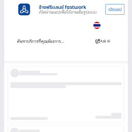
จ้างฟรีแลนซ์ fastwork
เปิดแอป
เปิดผ่านแอปเพื่อใช้งานเต็มรูปแบบ
ประเภทงานทั้งหมด
เรียนพิเศษ
เรียนขี่มอเตอร์ไซค์
เรียนขับขี่มอเตอร์ไซค์ สอนตั้งแต่ไม่มีพื้นฐาน
พร้อมสอบใบขับขี่
Ask AI
เรียงตาม