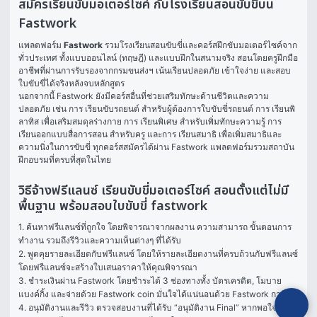
สมัครเรียนขับมอเตอร์ไซค์ กับโรงเรียนสอนขับขี่บน
Fastwork
แพลตฟอร์ม 
Fastwork
 รวมโรงเรียนสอนขับขี่และคอร์สฝึกขับมอเตอร์ไซค์จาก
ทั่วประเทศ ทั้งแบบออนไลน์ (ทฤษฎี) และแบบฝึกในสนามจริง สอนโดยครูฝึกมือ
อาชีพที่ผ่านการรับรองจากกรมขนส่งฯ เน้นเรียนปลอดภัย เข้าใจง่าย และสอบ
ใบขับขี่ได้จริงหลังจบหลักสูตร
นอกจากนี้ Fastwork ยังมีคอร์สอื่นที่ช่วยเสริมทักษะด้านชีวิตและความ
ปลอดภัย เช่น การ 
เรียนขับรถยนต์
 สำหรับผู้ต้องการใบขับขี่รถยนต์ การ 
เรียนพิ
ลาทิส
 เพื่อเสริมสมดุลร่างกาย การ 
เรียนพิเศษ
 สำหรับเพิ่มทักษะความรู้ การ 
เรียนออกแบบสื่อการสอน
 สำหรับครู และการ 
เรียนสมาธิ
 เพื่อเพิ่มสมาธิและ
ความนิ่งในการขับขี่ ทุกคอร์สสมัครได้ผ่าน Fastwork แพลตฟอร์มรวมสถาบัน
ฝึกอบรมที่ครบที่สุดในไทย
วิธีจ้างฟรีแลนซ์ เรียนขับขี่มอเตอร์ไซค์ สอนตั้งแต่ไม่มี
พื้นฐาน พร้อมสอบใบขับขี่ fastwork
1. ค้นหาฟรีแลนซ์ที่ถูกใจ โดยพิจารณาจากผลงาน ความสามารถ ขั้นตอนการ
ทำงาน รวมถึงรีวิวและความเห็นต่างๆ ที่ได้รับ

2. พูดคุยรายละเอียดกับฟรีแลนซ์ โดยให้รายละเอียดงานที่ครบถ้วนกับฟรีแลนซ์ 
โดยฟรีแลนซ์จะสร้างใบเสนอราคาให้คุณพิจารณา

3. ชำระเงินผ่าน Fastwork โดยชำระได้ 3 ช่องทางทั้ง บัตรเครดิต, โมบาย
แบงค์กิ้ง และจ่ายด้วย Fastwork coin มั่นใจได้แน่นอนด้วย Fastwork การันตี

4. อนุมัติงานและรีวิว ตรวจสอบงานที่ได้รับ “อนุมัติงาน Final” หากพอใจในผล