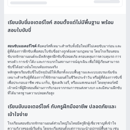
เรียนขับขี่มอเตอร์ไซค์ สอนตั้งแต่ไม่มีพื้นฐาน พร้อม
สอบใบขับขี่
สอนขับมอเตอร์ไซค์
 คือคอร์สที่เหมาะสำหรับทั้งมือใหม่ที่ไม่เคยขับมาก่อน และ
ผู้ที่ต้องการฝึกขับเพื่อสอบใบขับขี่อย่างถูกต้องตามกฎหมาย โดยโรงเรียนสอน
ขับรถจักรยานยนต์จะมีหลักสูตรฝึกขับขี่ปลอดภัย ครอบคลุมการควบคุมรถ การ
ทรงตัว การเข้าโค้ง และการเบรกในสถานการณ์ฉุกเฉิน เพื่อให้ผู้เรียนสามารถ
ขับขี่ได้อย่างมั่นใจบนท้องถนนจริง
หลักสูตรเรียนขับขี่ในปัจจุบันมีให้เลือกทั้งแบบพื้นฐานและแบบอบรมเข้มข้น 
เหมาะสำหรับผู้ที่ต้องการใช้จักรยานยนต์ในชีวิตประจำวัน หรือผู้ที่ต้องการขับขี่
เพื่อประกอบอาชีพ เช่น แกร็บ, ฟู้ดเดลิเวอรี่, หรือแมสเซนเจอร์ โดยทุกคอร์สมี
เจ้าหน้าที่ผู้ฝึกสอนที่ผ่านการรับรองจากกรมการขนส่งทางบก และมีสนามฝึกขับ
ที่ได้มาตรฐานความปลอดภัยสูง
เรียนขับมอเตอร์ไซค์ กับครูฝึกมืออาชีพ ปลอดภัยและ
เข้าใจง่าย
โรงเรียนสอนขับรถจักรยานยนต์ส่วนใหญ่ในไทยมีครูฝึกผู้เชี่ยวชาญที่เข้าใจ
ความกังวลของผู้เริ่มต้น โดยจะเริ่มสอนตั้งแต่การแนะนำอุปกรณ์พื้นฐาน เช่น 