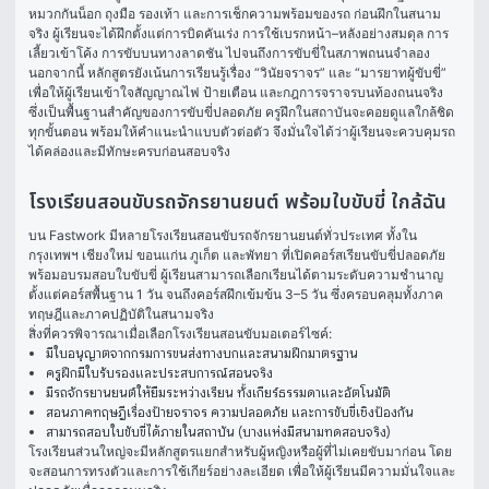
หมวกกันน็อก ถุงมือ รองเท้า และการเช็กความพร้อมของรถ ก่อนฝึกในสนาม
จริง ผู้เรียนจะได้ฝึกตั้งแต่การบิดคันเร่ง การใช้เบรกหน้า–หลังอย่างสมดุล การ
เลี้ยวเข้าโค้ง การขับบนทางลาดชัน ไปจนถึงการขับขี่ในสภาพถนนจำลอง
นอกจากนี้ หลักสูตรยังเน้นการเรียนรู้เรื่อง “วินัยจราจร” และ “มารยาทผู้ขับขี่” 
เพื่อให้ผู้เรียนเข้าใจสัญญาณไฟ ป้ายเตือน และกฎการจราจรบนท้องถนนจริง 
ซึ่งเป็นพื้นฐานสำคัญของการขับขี่ปลอดภัย ครูฝึกในสถาบันจะคอยดูแลใกล้ชิด
ทุกขั้นตอน พร้อมให้คำแนะนำแบบตัวต่อตัว จึงมั่นใจได้ว่าผู้เรียนจะควบคุมรถ
ได้คล่องและมีทักษะครบก่อนสอบจริง
โรงเรียนสอนขับรถจักรยานยนต์ พร้อมใบขับขี่ ใกล้ฉัน
บน Fastwork มีหลายโรงเรียนสอนขับรถจักรยานยนต์ทั่วประเทศ ทั้งใน
กรุงเทพฯ เชียงใหม่ ขอนแก่น ภูเก็ต และพัทยา ที่เปิดคอร์สเรียนขับขี่ปลอดภัย
พร้อมอบรมสอบใบขับขี่ ผู้เรียนสามารถเลือกเรียนได้ตามระดับความชำนาญ 
ตั้งแต่คอร์สพื้นฐาน 1 วัน จนถึงคอร์สฝึกเข้มข้น 3–5 วัน ซึ่งครอบคลุมทั้งภาค
ทฤษฎีและภาคปฏิบัติในสนามจริง
สิ่งที่ควรพิจารณาเมื่อเลือกโรงเรียนสอนขับมอเตอร์ไซค์:
มีใบอนุญาตจากกรมการขนส่งทางบกและสนามฝึกมาตรฐาน
ครูฝึกมีใบรับรองและประสบการณ์สอนจริง
มีรถจักรยานยนต์ให้ยืมระหว่างเรียน ทั้งเกียร์ธรรมดาและอัตโนมัติ
สอนภาคทฤษฎีเรื่องป้ายจราจร ความปลอดภัย และการขับขี่เชิงป้องกัน
สามารถสอบใบขับขี่ได้ภายในสถาบัน (บางแห่งมีสนามทดสอบจริง)
โรงเรียนส่วนใหญ่จะมีหลักสูตรแยกสำหรับผู้หญิงหรือผู้ที่ไม่เคยขับมาก่อน โดย
จะสอนการทรงตัวและการใช้เกียร์อย่างละเอียด เพื่อให้ผู้เรียนมีความมั่นใจและ