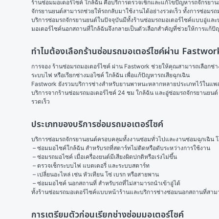
ร้านซ่อมมอเตอร์ไซค์ ใกล้ฉัน คือบริการตรวจเช็กและแก้ไขปัญหารถจักรยานยน
จักรยานยนต์สามารถช่วยให้รถกลับมาใช้งานได้อย่างรวดเร็ว ทั้งการซ่อมรถมอไ
บริการซ่อมรถจักรยานยนต์ในปัจจุบันมีทั้งร้านซ่อมรถมอเตอร์ไซค์แบบอู่และบร
มอเตอร์ไซค์นอกสถานที่ใกล้ฉันจึงกลายเป็นตัวเลือกสำคัญที่ช่วยให้การแก้ปัญห
ทำไมต้องเลือกร้านซ่อมรถมอเตอร์ไซค์ผ่าน Fastwor
การจอง ร้านซ่อมรถมอเตอร์ไซค์ ผ่าน Fastwork ช่วยให้คุณสามารถเลือกช่างซ่
ระบบไฟ หรือเรียกช่างมอไซค์ ใกล้ฉัน เพื่อแก้ปัญหารถเสียฉุกเฉิน
Fastwork ยังรวมบริการช่างสำหรับยานพาหนะหลากหลายประเภทไว้ในแพลต
บริการจากร้านซ่อมรถมอเตอร์ไซค์ 24 ชม ใกล้ฉัน และอู่ซ่อมรถจักรยานยนต์ ใ
รวดเร็ว
ประเภทของบริการซ่อมรถมอเตอร์ไซค์
บริการซ่อมรถจักรยานยนต์ครอบคลุมทั้งงานซ่อมทั่วไปและงานซ่อมฉุกเฉิน
 – ซ่อมมอไซค์ใกล้ฉัน สำหรับรถที่สตาร์ทไม่ติดหรือดับระหว่างการใช้งาน
 – ซ่อมรถมอไซค์ เมื่อเครื่องยนต์มีเสียงผิดปกติหรือเร่งไม่ขึ้น
 – ตรวจเช็กระบบไฟ แบตเตอรี่ และระบบสตาร์ท
 – เปลี่ยนอะไหล่ เช่น หัวเทียน โซ่ เบรก หรือสายพาน
 – ซ่อมมอไซค์ นอกสถานที่ สำหรับรถที่ไม่สามารถนำเข้าอู่ได้ 
ทั้งร้านซ่อมรถมอเตอร์ไซค์แบบหน้าร้านและบริการช่างซ่อมนอกสถานที่สา
การเตรียมตัวก่อนเรียกช่างซ่อมมอเตอร์ไซค์