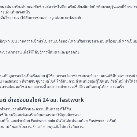
เช่น เครื่องดับขณะขับขี่ รถสตาร์ทไม่ติด หรือมีเสียงผิดปกติ พร้อมระบุรุ่นและยี่ห้อขอ
ยเพิ่มเติมล่วงหน้า
ามมั่นใจว่ารถจะได้รับการซ่อมอย่างถูกต้องและปลอดภัย
ปัญหา เช่น งานตรวจเช็กทั่วไป งานเปลี่ยนอะไหล่ หรือการซ่อมระบบเครื่องยนต์ หากเป็น
ประเภทงาน เพื่อให้ได้บริการที่คุ้มค่าและปลอดภัย
แก้ปัญหารถเสียเป็นเรื่องง่าย ผู้ใช้สามารถเลือกช่างซ่อมรถจักรยานยนต์ที่มีประสบการณ์ 
 Fastmatch ที่ช่วยจับคู่ช่างมอไซค์ ใกล้ฉัน ตามตำแหน่งของผู้ใช้แบบเรียลไทม์ ทำให้ร้า
เฉิน งานซ่อมมอไซค์ นอกสถานที่ และการเข้าตรวจเช็กถึงจุดเกิดเหตุได้อย่างรวดเร็ว
นยนต์ ช่างซ่อมมอไซค์ 24 ชม. fastwork
งาน รวมถึงรีวิวและความเห็นต่างๆ ที่ได้รับ

ลนซ์ โดยฟรีแลนซ์จะสร้างใบเสนอราคาให้คุณพิจารณา

ค์กิ้ง และจ่ายด้วย Fastwork coin มั่นใจได้แน่นอนด้วย Fastwork การันตี

ในผลงาน “ขอแก้ไขงาน Final” หากคุณยังไม่พอใจกับงาน