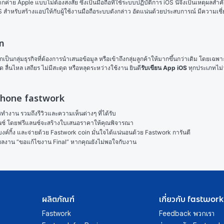
่าย Apple แบบไม่ต้องสงสัย ซึ่งเป็นมือถือที่ใช้ระบบปฏิบัติการ iOS นี่จึงเป็นเหตุผลสำค
 สำหรับสร้างแอปให้กับผู้ใช้งานมือถือระบบดังกล่าว อัดแน่นด้วยประสบการณ์ มีความเช
ภท
ป็นกลุ่มธุรกิจที่ต้องการนำเสนอข้อมูล หรือเข้าถึงกลุ่มลูกค้าให้มากขึ้นกว่าเดิม โดยเฉพา
่นไหล เสถียร ไม่มีสะดุด หรือหลุดระหว่างใช้งาน ยินดี
รับเขียน App iOS
 ทุกประเภทไม่
 iPhone fastwork
งาน รวมถึงรีวิวและความเห็นต่างๆ ที่ได้รับ

ลนซ์ โดยฟรีแลนซ์จะสร้างใบเสนอราคาให้คุณพิจารณา

ค์กิ้ง และจ่ายด้วย Fastwork coin มั่นใจได้แน่นอนด้วย Fastwork การันตี

ในผลงาน “ขอแก้ไขงาน Final” หากคุณยังไม่พอใจกับงาน
ผลิตภัณฑ์
เกี่ยวกับ fastwork
Fastwork
Feedback พวกเรา