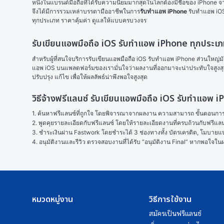
หนึ่งในแบรนด์มือถือที่ได้รับความนิยมมากสุดในโลกต้องมีชื่อของ iPhone จากค
จึงได้มีการรวมเหล่าบรรดามืออาชีพในการ
รับทำแอพ iPhone
 รับทำแอพ iOS
ทุกประเภท ราคาคุ้มค่า ดูแลให้แบบครบวงจร 
รับเขียนแอพมือถือ iOS รับทำแอพ iPhone ทุกประเ
สำหรับผู้ที่สนใจบริการรับเขียนแอพมือถือ iOS รับทำแอพ iPhone ส่วนใหญ่มักเ
แอพ iOS บนแพลตฟอร์มของเรามั่นใจว่าผลงานที่ออกมาจะน่าประทับใจสูงสุด ลื
ปรับปรุง แก้ไข เพื่อให้ผลลัพธ์น่าพึงพอใจสูงสุด
วิธีจ้างฟรีแลนซ์ รับเขียนแอพมือถือ iOS รับทำแอพ
1. ค้นหาฟรีแลนซ์ที่ถูกใจ โดยพิจารณาจากผลงาน ความสามารถ ขั้นตอนการทำ
2. พูดคุยรายละเอียดกับฟรีแลนซ์ โดยให้รายละเอียดงานที่ครบถ้วนกับฟรีแ
3. ชำระเงินผ่าน Fastwork โดยชำระได้ 3 ช่องทางทั้ง บัตรเครดิต, โมบายแบง
4. อนุมัติงานและรีวิว ตรวจสอบงานที่ได้รับ “อนุมัติงาน Final” หากพอใจ
หมวดหมู่งาน
วิธีการใช้งาน
สมัครเป็นฟรีแลนซ์