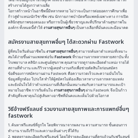
สร้างรายได้สูงกว่าค่าเฉลี่ย
โอกาสก้าวหน้าในอาชีพนี้มีหลากหลาย ไม่ว่าจะเป็นการต่อยอดการศึกษาเพื่อ
ก้าวสู่ตำแหน่งนักวิชาชีพ เช่น นักกายภาพบำบัดหรือแพทย์เฉพาะทาง การเปิด
คลินิกสุขภาพของตนเอง หรือการเป็นผู้เชี่ยวชาญและที่ปรึกษาด้านสุขภาพใน
องค์กร ทั้งหมดนี้ทำให้ 
งานสายสุขภาพอื่นๆ
 เป็นทางเลือกที่มั่นคงและมีอนาคต
สมัครงานสายสุขภาพอื่นๆ ได้สะดวกผ่าน Fastwork
ผู้ที่สนใจเริ่มต้นอาชีพใน 
งานสายสุขภาพอื่นๆ
 สามารถค้นหาตำแหน่งที่เหมาะ
สมได้ง่ายขึ้นผ่านแพลตฟอร์ม 
Fastwork
 ที่รวมงานจากหลากหลายสถาบัน ทั้ง
โรงพยาบาล คลินิก และศูนย์สุขภาพ คุณสามารถดูรายละเอียดตำแหน่ง รายได้ 
สถานที่ทำงาน และรีวิวจากผู้เคยทำงานจริงเพื่อช่วยตัดสินใจก่อนสมัคร
ข้อดีของการสมัครงานผ่าน Fastwork คือความรวดเร็วและความมั่นใจใน
ข้อมูลที่ถูกต้อง โปร่งใส ทำให้ผู้สมัครไม่ต้องเสียเวลาหางานจากหลายแหล่ง 
และยังมั่นใจได้ว่าตำแหน่งงานที่เลือกนั้นเหมาะสมกับความสามารถและเป้า
หมายในอาชีพ การเริ่มต้นใน 
งานสายสุขภาพอื่นๆ
 ผ่าน Fastwork จึงเป็นก้าว
สำคัญที่จะพาคุณไปสู่เส้นทางอาชีพที่มั่นคงและเต็มไปด้วยโอกาส
วิธีจ้างฟรีแลนซ์ รวมงานสายสุขภาพและการแพทย์อื่นๆ
fastwork
1. ค้นหาฟรีแลนซ์ที่ถูกใจ โดยพิจารณาจากผลงาน ความสามารถ ขั้นตอนการ
ทำงาน รวมถึงรีวิวและความเห็นต่างๆ ที่ได้รับ

2. พูดคุยรายละเอียดกับฟรีแลนซ์ โดยให้รายละเอียดงานที่ครบถ้วนกับฟรีแลนซ์ 