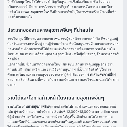
อีกทั้งโลกยุคใหม่ยังให้ความสำคัญกับสุขภาพเชิงป้องกันมากขึ้น ไม่ว่าจะ
เป็นการออกกำลังกาย การโภชนาการที่ถูกต้อง และการจัดการความเครียด 
อาชีพใน 
งานสายสุขภาพอื่นๆ
 จึงมีบทบาทสำคัญในการช่วยสร้างสังคมที่แข็ง
แรงทั้งกายและใจ
ประเภทของงานสายสุขภาพอื่นๆ ที่น่าสนใจ
งานในกลุ่มนี้มีความหลากหลาย เช่น งานผู้ช่วยนักกายภาพบำบัด ที่ช่วยดูแลผู้
ป่วยในระหว่างการฟื้นฟู งานผู้ช่วยเภสัชกร ที่สนับสนุนงานด้านยาและการจ่าย
ยา งานด้านโภชนาการที่ให้คำแนะนำเรื่องอาหารเพื่อสุขภาพ รวมถึงงานใน
ฟิตเนส เช่น เทรนเนอร์ส่วนบุคคล ครูสอนโยคะ หรือผู้เชี่ยวชาญด้านเวชศาสตร์
การกีฬา
นอกจากนี้ยังมีงานบริการสุขภาพในชุมชน เช่น เจ้าหน้าที่ดูแลผู้สูงอายุ งาน
ด้านส่งเสริมสุขภาพจิต และงานวิจัยด้านสุขภาพ ที่เป็นกำลังสำคัญในการ
พัฒนานโยบายสาธารณสุขของประเทศ ผู้ที่กำลังมองหา 
งานสายสุขภาพอื่นๆ
สามารถเลือกเส้นทางที่เหมาะกับความถนัดและความสนใจของตนเองได้หลาก
หลาย
รายได้และโอกาสก้าวหน้าในงานสายสุขภาพอื่นๆ
รายได้ใน 
งานสายสุขภาพอื่นๆ
 แตกต่างกันไปตามตำแหน่งและประสบการณ์ 
เช่น ผู้ช่วยนักกายภาพบำบัดอาจเริ่มต้นที่ 12,000–18,000 บาทต่อเดือน ขณะ
ที่ผู้ช่วยเภสัชกรหรือโภชนากรอาจมีรายได้สูงขึ้นเมื่อทำงานในโรงพยาบาล
เอกชนหรือคลินิกเฉพาะทาง หากทำงานเป็นครูสอนฟิตเนสหรือเทรนเนอร์ ราย
ได้อาจขึ้นอยู่กับจำนวนลูกค้าและชั่วโมงการสอน ทำให้บางตำแหน่งสามารถ