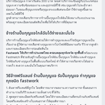
บริการปั๊มกุญแจ ราคาเริ่มต้น 300 บาท โดยค่าบริการจะขึ้นอยู่กับประเภทของ
กุญแจ ความซับซ้อนของงาน และอุปกรณ์ที่ใช้ เช่น กุญแจทั่วไปจะมีราคา
ย่อมเยา ในขณะที่กุญแจรถหรือกุญแจระบบพิเศษจะมีค่าใช้จ่ายสูงขึ้นตาม
เทคโนโลยีที่ใช้
ลูกค้าสามารถเลือกบริการจากร้านปั๊มกุญแจใกล้ฉันให้เหมาะกับงบประมาณ 
พร้อมดูรายละเอียดก่อนตัดสินใจเพื่อให้ได้บริการที่มีคุณภาพ
จ้างร้านปั๊มกุญแจใกล้ฉันได้ง่ายและมั่นใจ
บริการร้านปั๊มกุญแจใกล้ฉันช่วยให้การทำกุญแจและแก้ไขปัญหากุญแจเป็น
เรื่องง่าย ผู้ใช้สามารถเลือกช่างกุญแจจากโปรไฟล์ที่มีผลงานจริง รีวิวจากลูกค้า 
และรายละเอียดบริการก่อนตัดสินใจ
Fastwork ให้บริการทั่วประเทศไทย ครอบคลุมทุกจังหวัด ทุกพื้นที่
 พร้อมระบบ 
Fastmatch ที่ช่วยจับคู่ร้านปั๊มกุญแจใกล้ฉัน ปั๊มกุญแจ ใกล้ฉัน และทํากุญแจ 
ใกล้ฉันกับช่างกุญแจในพื้นที่แบบเรียลไทม์ ทำให้สามารถเรียกช่างได้อย่าง
รวดเร็ว สะดวก และมั่นใจในคุณภาพบริการ
วิธีจ้างฟรีแลนซ์ ร้านปั๊มกุญแจ รับปั๊มกุญแจ ทำกุญแจ
ทุกชนิด fastwork
1. ค้นหาฟรีแลนซ์ที่ถูกใจ โดยพิจารณาจากผลงาน ความสามารถ ขั้นตอนการ
ทำงาน รวมถึงรีวิวและความเห็นต่างๆ ที่ได้รับ

2. พูดคุยรายละเอียดกับฟรีแลนซ์ โดยให้รายละเอียดงานที่ครบถ้วนกับฟรีแลนซ์ 
โดยฟรีแลนซ์จะสร้างใบเสนอราคาให้คุณพิจารณา
