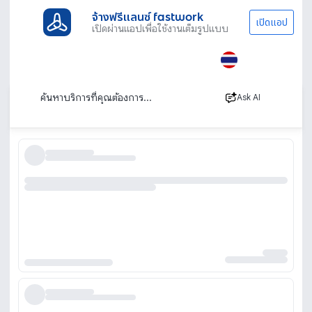
จ้างฟรีแลนซ์ fastwork
เปิดแอป
เปิดผ่านแอปเพื่อใช้งานเต็มรูปแบบ
ประเภทงานทั้งหมด
ช่าง
ช่างกุญแจ
ปั๊มกุญแจ
ร้านปั๊มกุญแจ รับปั๊มกุญแจ ทำกุญแจ ทุกชนิด
เรียงตาม
Ask AI