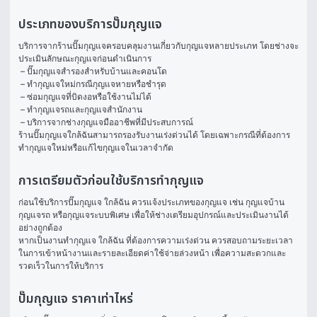
ประเภทของบริการปั๊มกุญแจ
บริการจากร้านปั๊มกุญแจครอบคลุมงานเกี่ยวกับกุญแจหลายประเภท โดยช่างจะ
ประเมินลักษณะกุญแจก่อนดำเนินการ
 – ปั๊มกุญแจสำรองสำหรับบ้านและคอนโด
 – ทำกุญแจใหม่กรณีกุญแจหายหรือชำรุด
 – ซ่อมกุญแจที่บิดงอหรือใช้งานไม่ได้
 – ทำกุญแจรถและกุญแจสำนักงาน
 – บริการจากช่างกุญแจมืออาชีพที่มีประสบการณ์ 
ร้านปั๊มกุญแจใกล้ฉันสามารถรองรับงานเร่งด่วนได้ โดยเฉพาะกรณีที่ต้องการ
ทำกุญแจใหม่หรือแก้ไขกุญแจในเวลาจำกัด
การเตรียมตัวก่อนใช้บริการทำกุญแจ
ก่อนใช้บริการปั๊มกุญแจ ใกล้ฉัน ควรแจ้งประเภทของกุญแจ เช่น กุญแจบ้าน 
กุญแจรถ หรือกุญแจระบบพิเศษ เพื่อให้ช่างเตรียมอุปกรณ์และประเมินงานได้
อย่างถูกต้อง
หากเป็นงานทํากุญแจ ใกล้ฉัน ที่ต้องการความเร่งด่วน ควรสอบถามระยะเวลา
ในการเข้าหน้างานและรายละเอียดค่าใช้จ่ายล่วงหน้า เพื่อความสะดวกและ
รวดเร็วในการให้บริการ
ปั๊มกุญแจ ราคาเท่าไหร่