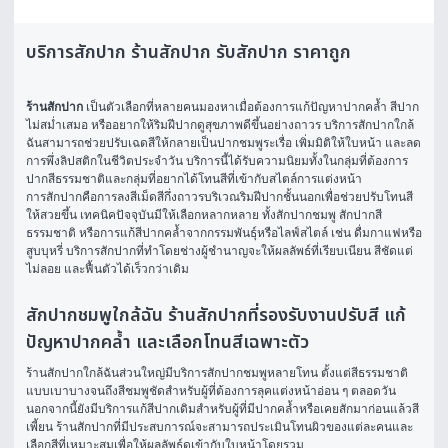
บริการสักปาก ร้านสักปาก รับสักปาก ราคาถูก
ร้านสักปาก
 เป็นตัวเลือกที่หลายคนมองหาเมื่อต้องการแก้ปัญหาปากคล้ำ สีปาก
ไม่สม่ำเสมอ หรืออยากให้ริมฝีปากดูสุขภาพดีขึ้นอย่างถาวร บริการสักปากใกล้
ฉันสามารถช่วยปรับเฉดสีให้กลายเป็นปากชมพูระเรื่อ เพิ่มมิติให้ใบหน้า และลด
การพึ่งลิปสติกในชีวิตประจำวัน บริการนี้ได้รับความนิยมทั้งในกลุ่มที่ต้องการ
ปากสีธรรมชาติและกลุ่มที่อยากได้โทนสีที่เข้ากับสไตล์การแต่งหน้า
การสักปากคือการลงสีเม็ดสีกึ่งถาวรบริเวณริมฝีปากชั้นนอกเพื่อช่วยปรับโทนสี
ให้สวยขึ้น เทคนิคปัจจุบันมีให้เลือกหลากหลาย ทั้งสักปากชมพู สักปากสี
ธรรมชาติ หรือการแก้สีปากคล้ำจากกรรมพันธุ์หรือไลฟ์สไตล์ เช่น ดื่มกาแฟหรือ
สูบบุหรี่ บริการสักปากที่ทำโดยช่างผู้ชำนาญจะให้ผลลัพธ์ที่เรียบเนียน สีชัดแต่
ไม่ลอย และฟื้นตัวได้เร็วกว่าเดิม
สักปากชมพูใกล้ฉัน ร้านสักปากที่รองรับงานปรับสี แก้
ปัญหาปากคล้ำ และเลือกโทนสีเฉพาะตัว
ร้านสักปากใกล้ฉันส่วนใหญ่มีบริการสักปากชมพูหลายโทน ตั้งแต่สีธรรมชาติ
แบบเบาบางจนถึงสีชมพูชัดสำหรับผู้ที่ต้องการลุคแต่งหน้าอ่อน ๆ ตลอดวัน 
นอกจากนี้ยังมีบริการแก้สีปากเดิมสำหรับผู้ที่มีปากคล้ำหรือเคยสักมาก่อนแล้วสี
เพี้ยน ร้านสักปากที่มีประสบการณ์จะสามารถประเมินโทนผิวของแต่ละคนและ
เลือกสีที่เหมาะสมเพื่อให้ผลลัพธ์ดูเข้ากับใบหน้าโดยรวม