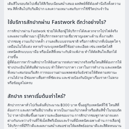
เติมสีในรอบถัดไปเพื่อให้สีเรียบเนียนสม่ำเสมอ ผลลัพธ์ที่ดีต้องคำนึงถึงทั้งความ
ทน สีที่กลืนไปกับริมฝีปาก และความเหมาะสมกับการใช้ชีวิตประจำวัน
ใช้บริการสักปากผ่าน Fastwork ดีกว่าอย่างไร?
การสักปากผ่าน Fastwork ช่วยให้เลือกผู้ให้บริการได้สะดวกจากโปรไฟล์จริง
และผลงานที่ผ่านมา ผู้ให้บริการหลายรายเชี่ยวชาญเฉพาะด้าน ทั้งงานสัก
ปากชมพู งานแก้ปากคล้ำ งานลงสีแบบธรรมชาติ หรือการสักปากที่เน้นลุคใส ๆ 
เหมือนไม่ได้แต่ง หลายร้านระบุเทคนิคที่ใช้อย่างละเอียด เช่น เทคนิคไล่สี 
เทคนิคสักแบบเบามือ หรือเม็ดสีที่เหมาะกับผิวแพ้ง่าย ทำให้ตัดสินใจเลือกได้
ง่ายขึ้น
ผู้ที่ต้องการหาร้านสักปากใกล้ฉันสามารถส่งภาพปากจริงหรือโทนสีที่ต้องการให้
ช่างประเมินได้ทันทีผ่านระบบ ทำให้ทราบราคา เวลาในการทำงาน และเทคนิค
ที่เหมาะสมก่อนเริ่มสัก การจองงานผ่านแพลตฟอร์มยังช่วยให้ติดตามสถานะ
งานได้ง่าย มีช่องทางสื่อสารที่ชัดเจน และช่วยป้องกันปัญหาเรื่องราคาไม่ตรง
หรือข้อมูลไม่ครบ
สักปาก ราคาเริ่มต้นเท่าไหร่?
สักปากราคาทั่วไปเริ่มต้นที่ประมาณ ฿300 บาท ขึ้นอยู่กับเทคนิคที่ใช้ โทนสีที่
ต้องการ และสภาพริมฝีปากเดิม หากเป็นงานแก้ปากคล้ำหรือเติมสีซ้ำในรอบถัด
ไป ราคามักเพิ่มขึ้นตามความละเอียดของงาน การสักปากชมพูราคาอาจแตก
ต่างกันระหว่างร้านที่ใช้เม็ดสีพรีเมียมและร้านที่มีเทคนิคเฉพาะด้าน การเลือกผู้
ให้บริการที่มีรีวิวดีและผลงานสม่ำเสมอช่วยให้ผลลัพธ์ออกมาดีและสีติดทนนาน