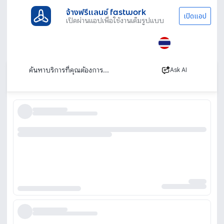
จ้างฟรีแลนซ์ fastwork
เปิดแอป
เปิดผ่านแอปเพื่อใช้งานเต็มรูปแบบ
ประเภทงานทั้งหมด
ไลฟ์สไตล์
สักปาก
บริการสักปาก ร้านสักปาก รับสักปาก ราคาถูก
เรียงตาม
Ask AI