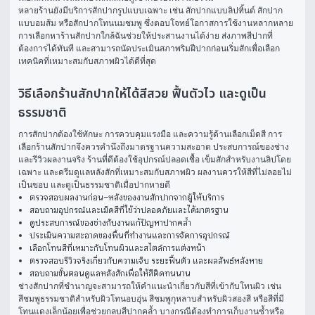
หลายร้านยังมีบริการสักปากรูปแบบเฉพาะ เช่น สักปากแบบลิปทิ้นต์ สักปาก
แบบอมส้ม หรือสักปากโทนนมชมพู ซึ่งตอบโจทย์โอกาสการใช้งานหลากหลาย 
การเลือกหาร้านสักปากใกล้ฉันช่วยให้ประสานงานได้ง่าย ส่งภาพสีปากที่
ต้องการได้ทันที และสามารถนัดประเมินสภาพริมฝีปากก่อนเริ่มสักเพื่อเลือก
เทคนิคที่เหมาะสมกับสภาพผิวได้ดีที่สุด
วิธีเลือกร้านสักปากให้ได้สีสวย ฟื้นตัวไว และดูเป็น
ธรรมชาติ
การสักปากต้องใช้ทักษะ การควบคุมแรงมือ และความรู้ด้านเลือกเม็ดสี การ
เลือกร้านสักปากจึงควรคำนึงถึงมาตรฐานความสะอาด ประสบการณ์ของช่าง 
และรีวิวผลงานจริง ร้านที่ดีต้องใช้อุปกรณ์ปลอดเชื้อ เข็มสักสำหรับงานลิปโดย
เฉพาะ และครีมดูแลหลังสักที่เหมาะสมกับสภาพผิว ผลงานควรให้สีที่ไม่ลอยไม่
เป็นขอบ และดูเป็นธรรมชาติเมื่อปากหายดี
ตรวจสอบผลงานก่อน–หลังของงานสักปากจากผู้ให้บริการ
สอบถามอุปกรณ์และเม็ดสีที่ใช้ว่าปลอดภัยและได้มาตรฐาน
ดูประสบการณ์ของช่างกับงานแก้ปัญหาปากคล้ำ
ประเมินความสะอาดของพื้นที่ทำงานและการจัดการอุปกรณ์
เลือกโทนสีที่เหมาะกับโทนผิวและสไตล์การแต่งหน้า
ตรวจสอบรีวิวจริงเกี่ยวกับความเจ็บ ระยะฟื้นตัว และผลลัพธ์หลังหาย
สอบถามขั้นตอนดูแลหลังสักเพื่อให้สีติดทนนาน
ช่างสักปากที่ชำนาญจะสามารถให้คำแนะนำเกี่ยวกับสีที่เข้ากับโทนผิว เช่น 
สีชมพูธรรมชาติสำหรับผิวโทนอบอุ่น สีชมพูกุหลาบสำหรับผิวสองสี หรือสีที่มี
โทนแดงเล็กน้อยเพื่อช่วยกลบสีปากคล้ำ บางกรณีต้องทำการเก็บงานซ้ำหรือ