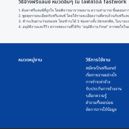
วิธีจ้างฟรีแลนซ์ หมวดอื่นๆ ใน ไลฟ์สไตล์ fastwork
1. ค้นหาฟรีแลนซ์ที่ถูกใจ โดยพิจารณาจากผลงาน ความสามารถ ขั้นตอนการทำ
2. พูดคุยรายละเอียดกับฟรีแลนซ์ โดยให้รายละเอียดงานที่ครบถ้วนกับฟรีแ
3. ชำระเงินผ่าน Fastwork โดยชำระได้ 3 ช่องทางทั้ง บัตรเครดิต, โมบายแบง
4. อนุมัติงานและรีวิว ตรวจสอบงานที่ได้รับ “อนุมัติงาน Final” หากพอใจ
หมวดหมู่งาน
วิธีการใช้งาน
สมัครเป็นฟรีแลนซ์
เริ่มขายงานอย่างไร
การชำระค่าจ้าง
รับประกันการจ้างงาน
บล็อกความรู้
คำถามที่เจอบ่อย
จัดการการใช้ข้อมูล