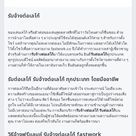
รับจ้างต่อเลโก้
ของเล่นเลโก้ หรือตัวต่อของเล่นสุดคลาสสิกที่ไม่ว่าวัยไหนต่างก็ชื่นชอบ ด้วย
การนำเอาไอเดียต่าง ๆ มาประยุกต์ใช้จนได้หุ่นยนต์เลโก้สวย ๆ สำหรับการตั้ง
โชว์ แต่ถ้าหากคุณไม่สะดวกต่อเอง ไม่มีทักษะในการต่อ แต่อยากได้เลโก้ตัวใด
ไว้ตั้งโชว์เพื่อความสวยงาม fastwork.co จึงได้ทำการรวมเอาเหล่าผู้เชี่ยวชาญ
ตัวจริงด้านการ
รับจ้างต่อเลโก้
มาให้แบบครบครัน ยินดี
รับต่อเลโก้
ทุกประเภท 
ทุกรูปแบบดีไซน์ ผลลัพธ์ออกมาสวยงาม เหมาะกับการตั้งโชว์ตามสถานที่ต่าง ๆ 
งานด่วนก็ทำให้ภายในเวลาอันรวดเร็ว ยืนยันต่อถูกทั้งหมดทุกชิ้น
รับต่อเลโก้ รับจ้างต่อเลโก้ ทุกประเภท โดยมืออาชีพ
การต่อเลโก้ถือเป็นอีกงานที่ต้องอาศัยความเข้าใจ ประสบการณ์ ไอเดีย และ
ความคิดสร้างของตนเองมาใช้เพื่อดีไซน์ตัวต่อธรรมดาสู่การเป็นรูปร่างของสิ่ง
ต่าง ๆ ไม่ว่าจะเป็นคน สัตว์ สิ่งของ ใครชื่นชอบการสะสมเลโก้ด้วยดีไซน์สวย
ถูกใจ แต่ไม่ได้มีเวลาต่อเอง ไปจนถึงยังขาดทักษะ ความชำนาญด้านการต่อ 
ไม่มีเวลาต่อนานในแต่ละวัน การเลือกบริการ
รับจ้างต่อเลโก้
รับต่อเลโก้
บน
แพลตฟอร์มแห่งนี้จะเป็นผู้ช่วยให้ผลลัพธ์ออกมาสวยงามตามความต้องการของ
คุณ ราคาไม่แพง ต่อเสร็จเร็วทันใจ งานด่วนก็พร้อมพิจารณา
วิธีจ้างฟรีแลนซ์ รับจ้างต่อเลโก้ fastwork