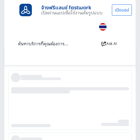
จ้างฟรีแลนซ์ fastwork
เปิดแอป
เปิดผ่านแอปเพื่อใช้งานเต็มรูปแบบ
ประเภทงานทั้งหมด
ทนาย บัญชีและที่ปรึกษา
ทนายความ
จ้างทนาย ทนายความที่ปรึกษาออนไลน์ มืออาชีพ
จากสำนักงาน
Ask AI
เรียงตาม