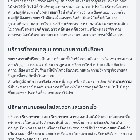
ผ่านการคัดกรอง มีรีวิวจริงจากผู้ใช้บริการ และสามารถดูผลงานที่ผ่านมาก่อน
ได้ ทำให้มั่นใจได้ทั้งในด้านคุณภาพ ราคา และความโปร่งใส บริการนี้เหมาะ
สำหรับผู้ที่ต้องการทั้ง 
ทนายออนไลน์
 เพื่อให้คำปรึกษาเบื้องต้นอย่างรวดเร็ว 
และผู้ที่ต้องการ 
ทนายใกล้ฉัน
 เพื่อเจรจาหรือดำเนินคดีในพื้นที่โดยตรง
จุดเด่นคือความสะดวกในการเปรียบเทียบทนายหลายคนในแพลตฟอร์มเดียว 
ไม่ว่าจะเป็นทนายคดีครอบครัว คดีแพ่ง คดีแรงงาน หรือทนายธุรกิจ คุณ
สามารถเลือกได้ตามความเหมาะสมของราคาและประสบการณ์ที่ต้องการ
บริการที่ครอบคลุมของทนายความที่ปรึกษา
ทนายความที่ปรึกษา
 มีบทบาทสำคัญทั้งในชีวิตส่วนตัวและธุรกิจ เช่น การตรวจ
สอบสัญญา การร่างเอกสารทางกฎหมาย หรือการให้คำปรึกษาเพื่อหลีกเลี่ยง
ความเสี่ยง การมีที่ปรึกษาที่เข้าใจทั้งข้อกฎหมายและการบริหารธุรกิจช่วยลด
ปัญหาที่อาจเกิดขึ้นในอนาคต
สำหรับผู้ที่มีคดีความจริงจัง เช่น คดีอาญาหรือคดีแพ่ง การเลือก 
หาทนายความ
ที่มีประสบการณ์ตรงกับประเภทคดีนั้นจะทำให้การต่อสู้คดีมีความเป็นไปได้สูง
ขึ้นและช่วยประหยัดทั้งเวลาและค่าใช้จ่าย
ปรึกษาทนายออนไลน์สะดวกและรวดเร็ว
บริการ 
ปรึกษาทนาย
 และ 
ปรึกษาทนายความ
 ออนไลน์ได้รับความนิยมมากขึ้น 
เพราะช่วยให้คุณได้รับคำตอบทันที ไม่ว่าจะเป็นการถามข้อสงสัยเกี่ยวกับ
สัญญา ปัญหาครอบครัว หรือการจัดการมรดก การใช้บริการ 
ทนายออนไลน์
 จึง
เป็นทางออกที่ทั้งสะดวกและประหยัดเวลา โดยเฉพาะสำหรับคนที่ต้องการความ
รวดเร็วและอยู่ต่างจังหวัด