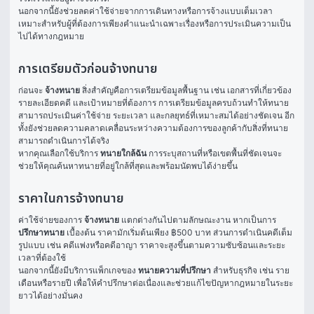
นอกจากนี้ยังช่วยลดค่าใช้จ่ายจากการเดินทางหรือการจ้างแบบเต็มเวลา 
เหมาะสำหรับผู้ที่ต้องการเพียงคำแนะนำเฉพาะเรื่องหรือการประเมินความเป็น
ไปได้ทางกฎหมาย
การเตรียมตัวก่อนจ้างทนาย
ก่อนจะ 
จ้างทนาย
 สิ่งสำคัญคือการเตรียมข้อมูลพื้นฐาน เช่น เอกสารที่เกี่ยวข้อง 
รายละเอียดคดี และเป้าหมายที่ต้องการ การเตรียมข้อมูลครบถ้วนทำให้ทนาย
สามารถประเมินค่าใช้จ่าย ระยะเวลา และกลยุทธ์ที่เหมาะสมได้อย่างชัดเจน อีก
ทั้งยังช่วยลดความคลาดเคลื่อนระหว่างความต้องการของลูกค้ากับสิ่งที่ทนาย
สามารถดำเนินการได้จริง
หากคุณเลือกใช้บริการ 
ทนายใกล้ฉัน
 การระบุสถานที่หรือเขตพื้นที่ชัดเจนจะ
ช่วยให้คุณค้นหาทนายที่อยู่ใกล้ที่สุดและพร้อมนัดพบได้ง่ายขึ้น
ราคาในการจ้างทนาย
ค่าใช้จ่ายของการ 
จ้างทนาย
 แตกต่างกันไปตามลักษณะงาน หากเป็นการ 
ปรึกษาทนาย
 เบื้องต้น ราคามักเริ่มต้นเพียง ฿500 บาท ส่วนการดำเนินคดีเต็ม
รูปแบบ เช่น คดีแพ่งหรือคดีอาญา ราคาจะสูงขึ้นตามความซับซ้อนและระยะ
เวลาที่ต้องใช้
นอกจากนี้ยังมีบริการแพ็กเกจของ 
ทนายความที่ปรึกษา
 สำหรับธุรกิจ เช่น ราย
เดือนหรือรายปี เพื่อให้คำปรึกษาต่อเนื่องและช่วยแก้ไขปัญหากฎหมายในระยะ
ยาวได้อย่างมั่นคง