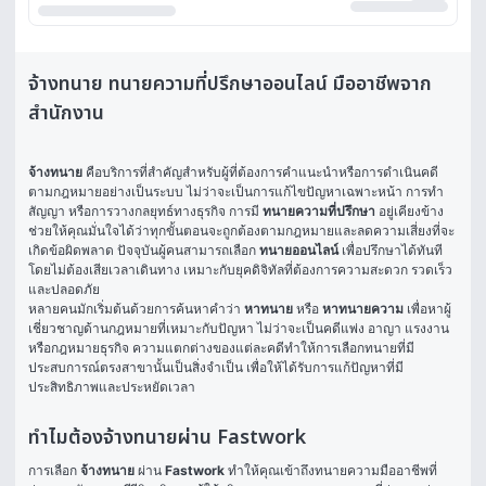
จ้างทนาย ทนายความที่ปรึกษาออนไลน์ มืออาชีพจาก
สำนักงาน
จ้างทนาย
 คือบริการที่สำคัญสำหรับผู้ที่ต้องการคำแนะนำหรือการดำเนินคดี
ตามกฎหมายอย่างเป็นระบบ ไม่ว่าจะเป็นการแก้ไขปัญหาเฉพาะหน้า การทำ
สัญญา หรือการวางกลยุทธ์ทางธุรกิจ การมี 
ทนายความที่ปรึกษา
 อยู่เคียงข้าง
ช่วยให้คุณมั่นใจได้ว่าทุกขั้นตอนจะถูกต้องตามกฎหมายและลดความเสี่ยงที่จะ
เกิดข้อผิดพลาด ปัจจุบันผู้คนสามารถเลือก 
ทนายออนไลน์
 เพื่อปรึกษาได้ทันที
โดยไม่ต้องเสียเวลาเดินทาง เหมาะกับยุคดิจิทัลที่ต้องการความสะดวก รวดเร็ว 
และปลอดภัย
หลายคนมักเริ่มต้นด้วยการค้นหาคำว่า 
หาทนาย
 หรือ 
หาทนายความ
 เพื่อหาผู้
เชี่ยวชาญด้านกฎหมายที่เหมาะกับปัญหา ไม่ว่าจะเป็นคดีแพ่ง อาญา แรงงาน 
หรือกฎหมายธุรกิจ ความแตกต่างของแต่ละคดีทำให้การเลือกทนายที่มี
ประสบการณ์ตรงสาขานั้นเป็นสิ่งจำเป็น เพื่อให้ได้รับการแก้ปัญหาที่มี
ประสิทธิภาพและประหยัดเวลา
ทำไมต้องจ้างทนายผ่าน Fastwork
การเลือก 
จ้างทนาย
 ผ่าน 
Fastwork
 ทำให้คุณเข้าถึงทนายความมืออาชีพที่