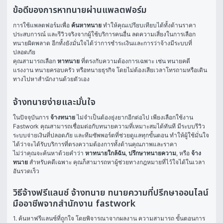
ข้อดีของการหาทนายผ่านแพลตฟอร์ม
การใช้แพลตฟอร์มเพื่อ 
ค้นหาทนาย
 ทำให้คุณเปรียบเทียบได้ทั้งด้านราคา 
ประสบการณ์ และรีวิวจริงจากผู้ใช้บริการคนอื่น ลดความเสี่ยงในการเลือก
ทนายผิดพลาด อีกทั้งยังมั่นใจได้ว่าการชำระเงินและการว่าจ้างมีระบบที่
ปลอดภัย
คุณสามารถเลือก 
หาทนาย
 ที่ตรงกับความต้องการเฉพาะ เช่น ทนายคดี
แรงงาน ทนายครอบครัว หรือทนายธุรกิจ โดยไม่ต้องเสียเวลาโทรถามหรือเดิน
ทางไปหาสำนักงานด้วยตัวเอง
จ้างทนายง่ายและมั่นใจ
ในปัจจุบันการ 
จ้างทนาย
 ไม่จำเป็นต้องยุ่งยากอีกต่อไป เพียงเลือกใช้งาน 
Fastwork คุณสามารถเชื่อมต่อกับทนายความที่เหมาะสมได้ทันที มีระบบรีวิว 
ระบบจ่ายเงินที่ปลอดภัย และทีมซัพพอร์ตที่ช่วยดูแลทุกขั้นตอน ทำให้ผู้ใช้มั่นใจ
ได้ว่าจะได้รับบริการที่ตรงความต้องการทั้งด้านคุณภาพและราคา
ไม่ว่าคุณจะค้นหาด้วยคำว่า 
หาทนายใกล้ฉัน
, 
ปรึกษาทนายความ
, หรือ 
จ้าง
ทนาย
 สำหรับคดีเฉพาะ คุณก็สามารถหาผู้ช่วยทางกฎหมายที่ไว้ใจได้ในเวลา
อันรวดเร็ว
วิธีจ้างฟรีแลนซ์ จ้างทนาย ทนายความที่ปรึกษาออนไลน์
มืออาชีพจากสำนักงาน fastwork
1. ค้นหาฟรีแลนซ์ที่ถูกใจ โดยพิจารณาจากผลงาน ความสามารถ ขั้นตอนการ