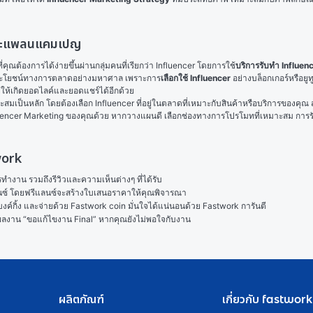
และแพลนแคมเปญ
คุณต้องการได้ง่ายขึ้นผ่านกลุ่มคนที่เรียกว่า Influencer โดยการใช้
บริการรับทำ Influe
้ประโยชน์ทางการตลาดอย่างมหาศาล เพราะการ
เลือกใช้ Influencer
 อย่างบล็อกเกอร์หรือยู
วยให้เกิดยอดไลค์และยอดแชร์ได้อีกด้วย
มาะสมเป็นหลัก โดยต้องเลือก Influencer ที่อยู่ในตลาดที่เหมาะกับสินค้าหรือบริการขอ
nfluencer Marketing ของคุณด้วย หากวางแผนดี เลือกช่องทางการโปรโมทที่เหมาะสม การร
work
งาน รวมถึงรีวิวและความเห็นต่างๆ ที่ได้รับ

ลนซ์ โดยฟรีแลนซ์จะสร้างใบเสนอราคาให้คุณพิจารณา

ค์กิ้ง และจ่ายด้วย Fastwork coin มั่นใจได้แน่นอนด้วย Fastwork การันตี

ในผลงาน “ขอแก้ไขงาน Final” หากคุณยังไม่พอใจกับงาน
ผลิตภัณฑ์
เกี่ยวกับ fastwork