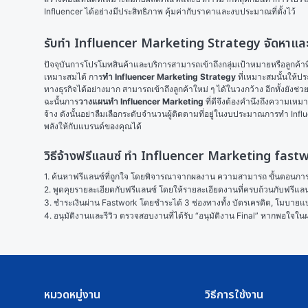
Influencer ได้อย่างมีประสิทธิภาพ คุ้มค่ากับราคาและงบประมาณที่ตั้งไว้
รับทำ Influencer Marketing Strategy จัดหา
ปัจจุบันการโปรโมทสินค้าและบริการสามารถเข้าถึงกลุ่มเป้าหมายหรือลูกค้าที่
เหมาะสมได้ การ
ทำ Influencer Marketing Strategy
 ที่เหมาะสมนั้นให
ทางธุรกิจได้อย่างมาก สามารถเข้าถึงลูกค้าใหม่ ๆ ได้ในวงกว้าง อีกทั้งยังช่
ฉะนั้นการ
วางแผนทำ Influencer Marketing
 ที่ดีจึงต้องคำนึงถึงความเห
จ้าง ดังนั้นอย่าลืมเลือกระดับจำนวนผู้ติดตามที่อยู่ในงบประมาณการทำ I
พลังให้กับแบรนด์ของคุณได้
วิธีจ้างฟรีแลนซ์ ทำ Influencer Marketing fast
1. ค้นหาฟรีแลนซ์ที่ถูกใจ โดยพิจารณาจากผลงาน ความสามารถ ขั้นตอนการทำ
2. พูดคุยรายละเอียดกับฟรีแลนซ์ โดยให้รายละเอียดงานที่ครบถ้วนกับฟรีแ
3. ชำระเงินผ่าน Fastwork โดยชำระได้ 3 ช่องทางทั้ง บัตรเครดิต, โมบายแบง
4. อนุมัติงานและรีวิว ตรวจสอบงานที่ได้รับ “อนุมัติงาน Final” หากพอใจ
หมวดหมู่งาน
วิธีการใช้งาน