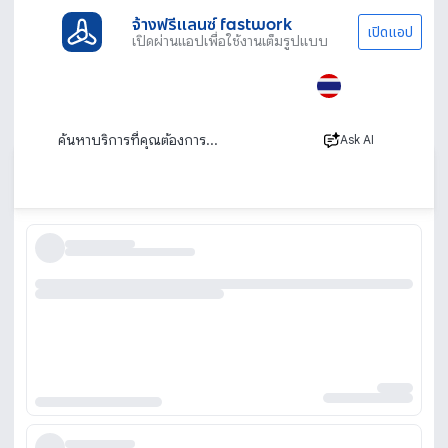
จ้างฟรีแลนซ์ fastwork
เปิดแอป
เปิดผ่านแอปเพื่อใช้งานเต็มรูปแบบ
ประเภทงานทั้งหมด
ไลฟ์สไตล์
รับจัดงานทำบุญบ้าน
รับจัดงานบุญ รับจัดงานทำบุญบ้าน บริษัทจัด
ทำบุญขึ้นบ้านใหม่
Ask AI
เรียงตาม