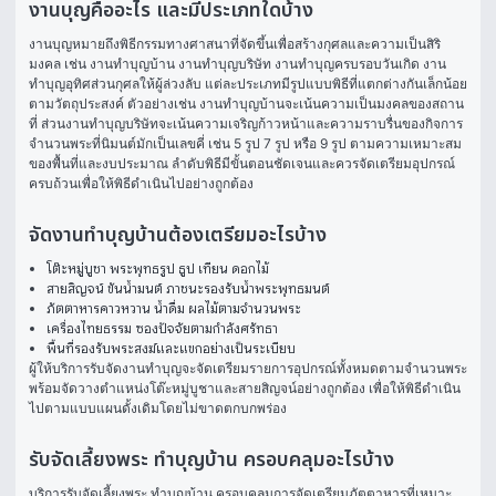
งานบุญคืออะไร และมีประเภทใดบ้าง
งานบุญหมายถึงพิธีกรรมทางศาสนาที่จัดขึ้นเพื่อสร้างกุศลและความเป็นสิริ
มงคล เช่น งานทำบุญบ้าน งานทำบุญบริษัท งานทำบุญครบรอบวันเกิด งาน
ทำบุญอุทิศส่วนกุศลให้ผู้ล่วงลับ แต่ละประเภทมีรูปแบบพิธีที่แตกต่างกันเล็กน้อย
ตามวัตถุประสงค์ ตัวอย่างเช่น งานทำบุญบ้านจะเน้นความเป็นมงคลของสถาน
ที่ ส่วนงานทำบุญบริษัทจะเน้นความเจริญก้าวหน้าและความราบรื่นของกิจการ
จำนวนพระที่นิมนต์มักเป็นเลขคี่ เช่น 5 รูป 7 รูป หรือ 9 รูป ตามความเหมาะสม
ของพื้นที่และงบประมาณ ลำดับพิธีมีขั้นตอนชัดเจนและควรจัดเตรียมอุปกรณ์
ครบถ้วนเพื่อให้พิธีดำเนินไปอย่างถูกต้อง
จัดงานทำบุญบ้านต้องเตรียมอะไรบ้าง
โต๊ะหมู่บูชา พระพุทธรูป ธูป เทียน ดอกไม้
สายสิญจน์ ขันน้ำมนต์ ภาชนะรองรับน้ำพระพุทธมนต์
ภัตตาหารคาวหวาน น้ำดื่ม ผลไม้ตามจำนวนพระ
เครื่องไทยธรรม ซองปัจจัยตามกำลังศรัทธา
พื้นที่รองรับพระสงฆ์และแขกอย่างเป็นระเบียบ
ผู้ให้บริการรับจัดงานทำบุญจะจัดเตรียมรายการอุปกรณ์ทั้งหมดตามจำนวนพระ 
พร้อมจัดวางตำแหน่งโต๊ะหมู่บูชาและสายสิญจน์อย่างถูกต้อง เพื่อให้พิธีดำเนิน
ไปตามแบบแผนดั้งเดิมโดยไม่ขาดตกบกพร่อง
รับจัดเลี้ยงพระ ทําบุญบ้าน ครอบคลุมอะไรบ้าง
บริการรับจัดเลี้ยงพระ ทําบุญบ้าน ครอบคลุมการจัดเตรียมภัตตาหารที่เหมาะ