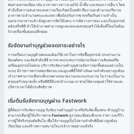
สมตามธรรมเนียม เช่น อาหารคาวหวาน ผลไม้ น้ำดื่ม และของถวายอื่น ๆ โดย
คำนึงถึงความสะอาดและความเรียบร้อยเป็นหลัก ทีมงานจะคำนวณปริมาณ
อาหารตามจำนวนพระและแขก เพื่อป้องกันการขาดหรือเกินความจำเป็น
นอกจากอาหารแล้ว ยังดูแลการจัดโต๊ะพระ การจัดวางภาชนะ และเก็บอุปกรณ์
หลังเสร็จพิธี ทำให้เจ้าภาพสามารถดูแลแขกและครอบครัวได้เต็มที่โดยไม่ต้อง
กังวลเรื่องขั้นตอนปลีกย่อย
รับจัดงานทำบุญช่วยลดภาระอย่างไร
การเตรียมงานบุญด้วยตนเองต้องใช้เวลาในการจัดซื้ออุปกรณ์ ประสานงาน
นิมนต์พระ และจัดลำดับพิธี หากขาดประสบการณ์อาจเกิดความสับสนหรือ
เตรียมอุปกรณ์ไม่ครบ บริการรับจัดงานทำบุญช่วยจัดการทุกขั้นตอนอย่างเป็น
ระบบ มีรายการตรวจสอบชัดเจน และดูแลพิธีให้ดำเนินตามลำดับอย่างถูกต้อง
เจ้าภาพสามารถเลือกแพ็กเกจตามขนาดงานและงบประมาณ ไม่ว่าจะเป็นงาน
ครอบครัวขนาดเล็ก หรือพิธีที่มีแขกจำนวนมาก ช่วยให้ควบคุมค่าใช้จ่ายและ
บริหารเวลาได้มีประสิทธิภาพ
เริ่มต้นรับจัดงานบุญผ่าน Fastwork
ผู้ที่ต้องการรับจัดงานบุญ รับจัดงานทำบุญบ้าน หรือรับจัดเลี้ยงพระ ทําบุญบ้าน 
สามารถเลือกผู้ให้บริการผ่าน 
Fastwork
 ดูรายละเอียดแพ็กเกจ ราคา และรีวิว
จากผู้ใช้จริงก่อนตัดสินใจ เพื่อให้งานบุญเป็นไปตามลำดับพิธีอย่างถูกต้อง 
เรียบร้อย และสร้างความสบายใจแก่เจ้าภาพอย่างแท้จริง