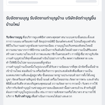
รับจัดงานบุญ รับจัดงานทำบุญบ้าน บริษัทจัดทำบุญขึ้น
บ้านใหม่
รับจัดงานบุญ
 คือบริการดูแลพิธีทางพระพุทธศาสนาแบบครบขั้นตอน ตั้งแต่
การวางแผน เตรียมสถานที่ จัดอุปกรณ์พิธี นิมนต์พระสงฆ์ ไปจนถึงดูแลลำดับ
พิธีในวันงานอย่างถูกต้องตามธรรมเนียม งานบุญในบริบทของสังคมไทยมี
ความหมายมากกว่าพิธีกรรม แต่เป็นการเริ่มต้นสิ่งใหม่ด้วยความเป็นสิริมงคล 
สร้างความสบายใจแก่เจ้าภาพและสมาชิกในครอบครัว การมีผู้เชี่ยวชาญรับจัด
งานทำบุญช่วยให้ทุกขั้นตอนดำเนินไปอย่างราบรื่น ลดความผิดพลาด และ
ทำให้พิธีเป็นไปตามแบบแผนที่ถูกต้อง
งานทำบุญบ้านเป็นหนึ่งในรูปแบบที่ได้รับความนิยมมากที่สุด มักจัดขึ้นเมื่อย้าย
เข้าบ้านใหม่ ต่อเติมบ้าน หรือเปิดกิจการ จุดประสงค์หลักคือเพื่อความเป็น
มงคลแก่สถานที่และผู้อยู่อาศัย ขั้นตอนมาตรฐานประกอบด้วยการตั้งโต๊ะหมู่
บูชา จัดเตรียมสายสิญจน์ ขันน้ำมนต์ เครื่องไทยธรรม ภัตตาหารพระ และลำดับ
พิธีตั้งแต่รับศีล สวดเจริญพระพุทธมนต์ ถวายภัตตาหาร กรวดน้ำ รับพร การใช้
บริการรับจัดทำบุญบ้านช่วยดูแลรายละเอียดเหล่านี้อย่างครบถ้วน สำหรับผู้ที่
ต้องการทำบุญในรูปแบบอื่น เช่น การถวายสังฆทานหรือใส่บาตร สามารถใช้
บริการ 
รับจ้างทำบุญ
 เพื่อดำเนินการแทนได้อย่างสะดวก