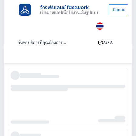
จ้างฟรีแลนซ์ fastwork
เปิดแอป
เปิดผ่านแอปเพื่อใช้งานเต็มรูปแบบ
ประเภทงานทั้งหมด
ช่าง
ซ่อมเครื่องใช้ไฟฟ้า
ซ่อมพัดลม
ร้านซ่อมพัดลม รับซ่อมพัดลม ช่างซ่อมพัดลมมือ
อาชีพ
Ask AI
เรียงตาม