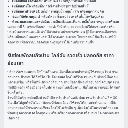
เปลี่ยนมอเตอร์พัดลม:
สำหรับพัดลมที่หมุนช้าหรือไม่หมุนเลย
เปลี่ยนสายไฟหรือปลั๊ก:
กรณีสายไฟชำรุดหรือมีรอยไหม้
เปลี่ยนคาปาซิเตอร์:
แก้อาการหมุนช้า หมุนไม่สุด หรือหยุดกลางคัน
ซ่อมสวิตช์ควบคุม:
สำหรับพัดลมที่กดเปลี่ยนระดับไม่ได้หรือปุ่มค้าง
ทำความสะอาดและหล่อลื่น:
ลดเสียงดังและเพิ่มความลื่นในการหมุนของพัดลม
นอกจากนี้ ร้านซ่อมพัดลมบางแห่งยังมีบริการตรวจเช็กฟรีก่อนซ่อมจริง เพื่อ
ประเมินอาการและแจ้งค่าใช้จ่ายล่วงหน้าอย่างชัดเจน ผู้ใช้สามารถเลือกซ่อม
หรือเปลี่ยนอะไหล่เฉพาะส่วนได้ตามงบประมาณ โดยช่างจะใช้อะไหล่แท้ที่มี
คุณภาพ เพื่อความปลอดภัยและอายุการใช้งานที่ยาวนานขึ้น
รับซ่อมพัดลมถึงบ้าน ใกล้ฉัน รวดเร็ว ปลอดภัย ราคา
ย่อมเยา
บริการรับซ่อมพัดลมถึงบ้านเป็นทางเลือกที่สะดวกสำหรับผู้ใช้งานยุคใหม่ ช่าง
สามารถเข้าซ่อมได้ถึงที่โดยไม่ต้องขนเครื่องไปที่ร้าน เหมาะกับบ้านที่มีพัดลม
หลายเครื่อง หรือพื้นที่ที่เดินทางลำบาก ช่างมืออาชีพจะนำอุปกรณ์ครบชุด เช่น 
มัลติมิเตอร์ เครื่องมือถอดใบพัด และอะไหล่เบื้องต้น เพื่อให้สามารถซ่อมได้ทันที
ในครั้งเดียว
ร้านที่ให้บริการซ่อมถึงบ้านมักมีการรับประกันหลังซ่อม เช่น รับประกัน 7 – 30 
วัน เพื่อให้ลูกค้ามั่นใจว่าพัดลมที่ซ่อมแล้วจะใช้งานได้ตามปกติ นอกจากนี้ยัง
สามารถขอให้ช่างตรวจเช็กเครื่องใช้ไฟฟ้าอื่น ๆ เพิ่มเติมได้ในคราวเดียว เช่น 
พัดลมดูดอากาศ เครื่องดูดฝุ่น หรือเครื่องกรองอากาศ เพื่อประหยัดเวลาและค่า
เดินทาง