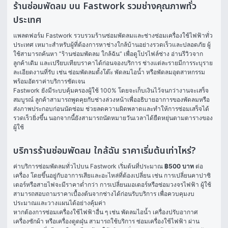
ร้านซ่อมพัดลม บน Fastwork รวมช่างคุณภาพทั่ว
ประเทศ
แพลตฟอร์ม Fastwork รวบรวมร้านซ่อมพัดลมและช่างซ่อมเครื่องใช้ไฟฟ้าทั่ว
ประเทศ เหมาะสำหรับผู้ที่ต้องการหาช่างใกล้บ้านอย่างรวดเร็วและปลอดภัย ผู้
ใช้สามารถค้นหา “ร้านซ่อมพัดลม ใกล้ฉัน” เพื่อดูโปรไฟล์ช่าง อ่านรีวิวจาก
ลูกค้าเดิม และเปรียบเทียบราคาได้ก่อนจองบริการ ช่างแต่ละรายมีการระบุราย
ละเอียดงานที่รับ เช่น ซ่อมพัดลมตั้งโต๊ะ พัดลมไอน้ำ หรือพัดลมอุตสาหกรรม 
พร้อมอัตราค่าบริการชัดเจน
Fastwork ยังมีระบบคุ้มครองผู้ใช้ 100% โดยจะเก็บเงินไว้จนกว่างานจะเสร็จ
สมบูรณ์ ลูกค้าสามารถพูดคุยกับช่างล่วงหน้าเพื่ออธิบายอาการของพัดลมหรือ
ส่งภาพประกอบก่อนนัดซ่อม ช่วยลดความผิดพลาดและทำให้การซ่อมเสร็จได้
รวดเร็วยิ่งขึ้น นอกจากนี้ยังสามารถนัดหมายวันเวลาได้ยืดหยุ่นตามตารางของ
ผู้ใช้
บริการร้านซ่อมพัดลม ใกล้ฉัน ราคาเริ่มต้นเท่าไหร่?
ค่าบริการซ่อมพัดลมทั่วไปบน Fastwork เริ่มต้นที่ประมาณ 
฿500 บาท
 ต่อ
เครื่อง โดยขึ้นอยู่กับอาการเสียและอะไหล่ที่ต้องเปลี่ยน เช่น การเปลี่ยนคาปาซิ
เตอร์หรือสายไฟจะมีราคาต่ำกว่า การเปลี่ยนมอเตอร์หรือซ่อมวงจรไฟฟ้า ผู้ใช้
สามารถสอบถามราคาเบื้องต้นจากช่างได้ก่อนรับบริการ เพื่อควบคุมงบ
ประมาณและวางแผนได้อย่างคุ้มค่า
หากต้องการซ่อมเครื่องใช้ไฟฟ้าอื่น ๆ เช่น พัดลมไอน้ำ เครื่องปรับอากาศ 
เครื่องซักผ้า หรือเครื่องดูดฝุ่น สามารถใช้บริการ 
ซ่อมเครื่องใช้ไฟฟ้า
 ผ่าน 