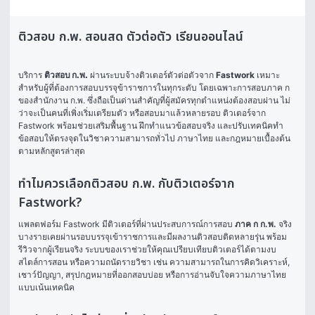
ติวสอบ ก.พ. สอนสด ตัวต่อตัว เรียนออนไลน์
บริการ 
ติวสอบ ก.พ.
 ผ่านระบบจ้างติวเตอร์ตัวต่อตัวจาก 
Fastwork
 เหมาะ
สำหรับผู้ที่ต้องการสอบบรรจุข้าราชการในทุกระดับ โดยเฉพาะการสอบภาค ก 
ของสำนักงาน ก.พ. ซึ่งถือเป็นด่านสำคัญที่ผู้สมัครทุกตำแหน่งต้องสอบผ่าน ไม่
ว่าจะเป็นคนที่เพิ่งเริ่มเตรียมตัว หรือสอบมาแล้วหลายรอบ ติวเตอร์จาก 
Fastwork พร้อมช่วยเสริมพื้นฐาน ฝึกทำแนวข้อสอบจริง และปรับเทคนิคทำ
ข้อสอบให้ตรงจุดในวิชาความสามารถทั่วไป ภาษาไทย และกฎหมายเบื้องต้น
ตามหลักสูตรล่าสุด
ทำไมควรเลือกติวสอบ ก.พ. กับติวเตอร์จาก
Fastwork?
แพลตฟอร์ม Fastwork มีติวเตอร์ที่ผ่านประสบการณ์การสอบ 
ภาค ก ก.พ.
 จริง 
บางรายเคยผ่านรอบบรรจุเข้าราชการและมีผลงานติวสอบติดหลายรุ่น พร้อม
รีวิวจากผู้เรียนจริง ระบบของเราช่วยให้คุณเปรียบเทียบติวเตอร์ได้ตามงบ 
สไตล์การสอน หรือความถนัดรายวิชา เช่น ความสามารถในการคิดวิเคราะห์, 
เชาว์ปัญญา, สรุปกฎหมายที่ออกสอบบ่อย หรือการอ่านจับใจความภาษาไทย
แบบเน้นเทคนิค