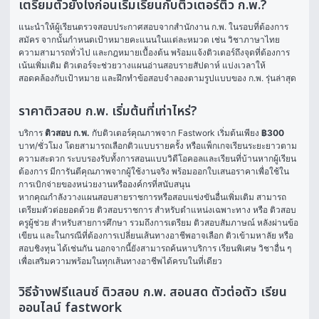
เตรียมตัวยังไงก่อนเริ่มเรียนกับติวเตอร์ติว ก.พ.?
แนะนำให้ผู้เรียนตรวจสอบประกาศสอบจากสำนักงาน ก.พ. ในรอบที่ต้องการ
สมัคร จากนั้นกำหนดเป้าหมายคะแนนในแต่ละหมวด เช่น วิชาภาษาไทย 
ความสามารถทั่วไป และกฎหมายเบื้องต้น พร้อมแจ้งติวเตอร์ถึงจุดที่ต้องการ
เน้นเพิ่มเติม ติวเตอร์จะช่วยวางแผนอ่านสอบรายสัปดาห์ แบ่งเวลาให้
สอดคล้องกับเป้าหมาย และฝึกทำข้อสอบจำลองตามรูปแบบของ ก.พ. รุ่นล่าสุด
ราคาติวสอบ ก.พ. เริ่มต้นที่เท่าไหร่?
บริการ 
ติวสอบ ก.พ.
 กับติวเตอร์คุณภาพจาก Fastwork เริ่มต้นเพียง 
฿300
บาท/ชั่วโมง โดยสามารถเลือกติวแบบรายครั้ง หรือแพ็กเกจเรียนระยะยาวตาม
ความสะดวก ระบบรองรับทั้งการสอนแบบวิดีโอคอลและเรียนที่บ้านหากผู้เรียน
ต้องการ มีการันตีคุณภาพจากผู้ใช้งานจริง พร้อมออกใบเสนอราคาเพื่อใช้ใน
การเบิกจ่ายของหน่วยงานหรือองค์กรที่สนับสนุน
หากคุณกำลังวางแผนสอบสายราชการหรือสอบแข่งขันอื่นเพิ่มเติม สามารถ
เตรียมตัวต่อยอดด้วย 
ติวสอบราชการ
 สำหรับตำแหน่งเฉพาะทาง หรือ 
ติวสอบ
ครูผู้ช่วย
 สำหรับสายการศึกษา รวมถึงการเตรียม 
ติวสอบสัมภาษณ์
 หลังผ่านข้อ
เขียน และในกรณีที่ต้องการเปลี่ยนเส้นทางอาชีพอาจเลือก 
ติวเข้ามหาลัย
 หรือ 
สอบชิงทุน
 ได้เช่นกัน นอกจากนี้ยังสามารถค้นหาบริการ 
เรียนพิเศษ
 วิชาอื่น ๆ 
เพื่อเสริมความพร้อมในทุกเส้นทางอาชีพได้ครบในที่เดียว
วิธีจ้างฟรีแลนซ์ ติวสอบ ก.พ. สอนสด ตัวต่อตัว เรียน
ออนไลน์ fastwork