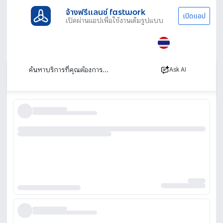
จ้างฟรีแลนซ์ fastwork
เปิดแอป
เปิดผ่านแอปเพื่อใช้งานเต็มรูปแบบ
ประเภทงานทั้งหมด
เรียนพิเศษ
ติวสอบ ก.พ.
ติวสอบ ก.พ. สอนสด ตัวต่อตัว เรียนออนไลน์
เรียงตาม
Ask AI