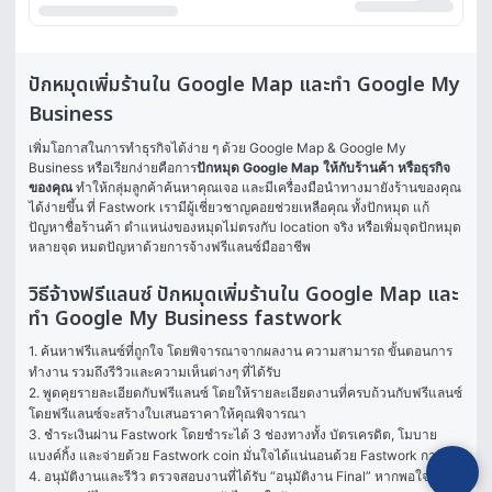
ปักหมุดเพิ่มร้านใน Google Map และทำ Google My
Business
เพิ่มโอกาสในการทำธุรกิจได้ง่าย ๆ ด้วย Google Map & Google My 
Business หรือเรียกง่ายคือการ
ปักหมุด Google Map ให้กับร้านค้า หรือธุรกิจ
ของคุณ
 ทำให้กลุ่มลูกค้าค้นหาคุณเจอ และมีเครื่องมือนำทางมายังร้านของคุณ
ได้ง่ายขึ้น ที่ Fastwork เรามีผู้เชี่ยวชาญคอยช่วยเหลือคุณ ทั้งปักหมุด แก้
ปัญหาชื่อร้านค้า ตำแหน่งของหมุดไม่ตรงกับ location จริง หรือเพิ่มจุดปักหมุด
หลายจุด หมดปัญหาด้วยการจ้างฟรีแลนซ์มืออาชีพ
วิธีจ้างฟรีแลนซ์ ปักหมุดเพิ่มร้านใน Google Map และ
ทำ Google My Business fastwork
1. ค้นหาฟรีแลนซ์ที่ถูกใจ โดยพิจารณาจากผลงาน ความสามารถ ขั้นตอนการ
ทำงาน รวมถึงรีวิวและความเห็นต่างๆ ที่ได้รับ

2. พูดคุยรายละเอียดกับฟรีแลนซ์ โดยให้รายละเอียดงานที่ครบถ้วนกับฟรีแลนซ์ 
โดยฟรีแลนซ์จะสร้างใบเสนอราคาให้คุณพิจารณา

3. ชำระเงินผ่าน Fastwork โดยชำระได้ 3 ช่องทางทั้ง บัตรเครดิต, โมบาย
แบงค์กิ้ง และจ่ายด้วย Fastwork coin มั่นใจได้แน่นอนด้วย Fastwork การันตี

4. อนุมัติงานและรีวิว ตรวจสอบงานที่ได้รับ “อนุมัติงาน Final” หากพอใจในผล