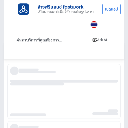
จ้างฟรีแลนซ์ fastwork
เปิดแอป
เปิดผ่านแอปเพื่อใช้งานเต็มรูปแบบ
ประเภทงานทั้งหมด
โฆษณาการตลาด
Google Map & My Business
ปักหมุดเพิ่มร้านใน Google Map และทำ
Google My Business
Ask AI
เรียงตาม