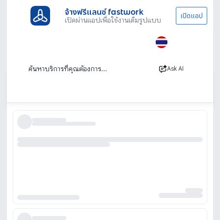
จ้างฟรีแลนซ์ fastwork
เปิดแอป
เปิดผ่านแอปเพื่อใช้งานเต็มรูปแบบ
ประเภทงานทั้งหมด
ทำแอปเว็บไซต์
ทำแผนที่ GIS
รับทำแผนที่ GIS รับเขียนแผนที่ GIS วิเคราะห์
ข้อมูลเชิงพื้นที่
Ask AI
เรียงตาม