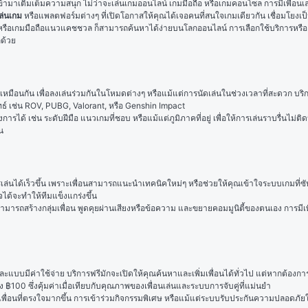
่เข้ามาเติมเต็มความสนุก ไม่ว่าจะเล่นเกมออนไลน์ เกมมือถือ หรือเกมคอนโซล การมีเพื่อน
ล่นเกม
 หรือแพลตฟอร์มต่างๆ ที่เปิดโอกาสให้คุณได้เจอคนที่สนใจเกมเดียวกัน เชื่อมโยงเป็น
มมือถือแนวแคชชวล ก็สามารถค้นหาได้ง่ายบนโลกออนไลน์ การเลือกใช้บริการหรือแอพที่น่า
กด้วย
หมือนกัน เพื่อลงเล่นร่วมกันในโหมดต่างๆ หรือแม้แต่การนัดเล่นในช่วงเวลาที่สะดวก บริกา
ุทธ์ เช่น ROV, PUBG, Valorant, หรือ Genshin Impact
การได้ เช่น ระดับฝีมือ แนวเกมที่ชอบ หรือแม้แต่ภูมิภาคที่อยู่ เพื่อให้การเล่นราบรื่นไม่ติ
น
ารเล่นได้เร็วขึ้น เพราะเพื่อนสามารถแนะนำเทคนิคใหม่ๆ หรือช่วยให้คุณเข้าใจระบบเกมที่ซ
ได้จะทำให้ทีมแข็งแกร่งขึ้น
นสามารถสร้างกลุ่มเพื่อน พูดคุยผ่านเสียงหรือข้อความ และขยายคอมมูนิตี้ของตนเอง การมีเ
ีและแบบมีค่าใช้จ่าย บริการฟรีมักจะเปิดให้คุณค้นหาและเพิ่มเพื่อนได้ทั่วไป แต่หากต้องกา
เพียง ฿100 ซึ่งคุ้มค่าเมื่อเทียบกับคุณภาพของเพื่อนเล่นและระบบการจับคู่ที่แม่นยำ
ะนำเพื่อนที่ตรงใจมากขึ้น การเข้าร่วมกิจกรรมพิเศษ หรือแม้แต่ระบบรับประกันความปลอดภ