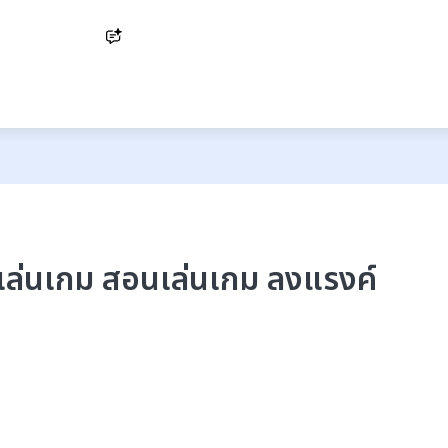
Ask AI
นเล่นเกม สอนเล่นเกม ลงแรงค์