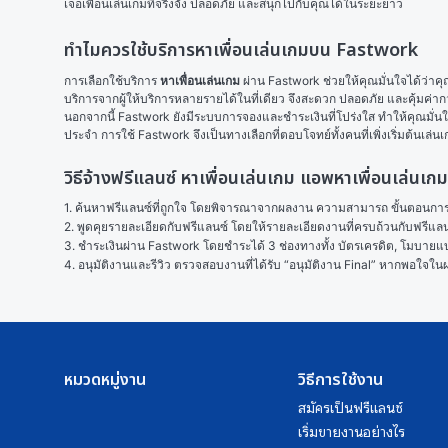
เจอเพื่อนเล่นเกมที่จริงจัง ปลอดภัย และสนุกไปกับคุณได้ในระยะยาว
ทำไมควรใช้บริการหาเพื่อนเล่นเกมบน Fastwork
การเลือกใช้บริการ 
หาเพื่อนเล่นเกม
 ผ่าน Fastwork ช่วยให้คุณมั่นใจได้ว่า
บริการจากผู้ให้บริการหลายรายได้ในที่เดียว จึงสะดวก ปลอดภัย และคุ้มค่าก
นอกจากนี้ Fastwork ยังมีระบบการจองและชำระเงินที่โปร่งใส ทำให้คุณมั่นใจไ
ประจำ การใช้ Fastwork จึงเป็นทางเลือกที่ตอบโจทย์ทั้งคนที่เพิ่งเริ่มต้นเล่นเ
วิธีจ้างฟรีแลนซ์ หาเพื่อนเล่นเกม แอพหาเพื่อนเล่น
1. ค้นหาฟรีแลนซ์ที่ถูกใจ โดยพิจารณาจากผลงาน ความสามารถ ขั้นตอนการทำ
2. พูดคุยรายละเอียดกับฟรีแลนซ์ โดยให้รายละเอียดงานที่ครบถ้วนกับฟรีแ
3. ชำระเงินผ่าน Fastwork โดยชำระได้ 3 ช่องทางทั้ง บัตรเครดิต, โมบายแบง
4. อนุมัติงานและรีวิว ตรวจสอบงานที่ได้รับ “อนุมัติงาน Final” หากพอใจ
หมวดหมู่งาน
วิธีการใช้งาน
สมัครเป็นฟรีแลนซ์
เริ่มขายงานอย่างไร