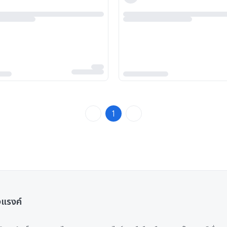
1
งแรงค์