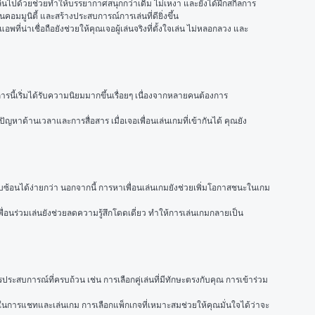
เล่นไปด้วยช่วยทำให้บรรยากาศสนุกกว่าเดิม ไม่เหงา และยังได้ฝึกสกิลการ
คอมมูนิตี้ และสร้างประสบการณ์การเล่นที่ดียิ่งขึ้น
เชื่อถือยังช่วยให้คุณเจอผู้เล่นจริงที่ตั้งใจเล่น ไม่หลอกลวง และ
รนี้เริ่มได้รับความนิยมมากขึ้นเรื่อยๆ เนื่องจากหลายคนต้องการ
ดปัญหาด้านเวลาและการสื่อสาร เมื่อเจอเพื่อนเล่นเกมที่เข้ากันได้ คุณยัง
ับซ้อนได้ง่ายกว่า นอกจากนี้ การหาเพื่อนเล่นเกมยังช่วยเพิ่มโอกาสชนะในเกม
พื่อนร่วมเล่นยังช่วยลดความรู้สึกโดดเดี่ยว ทำให้การเล่นเกมกลายเป็น
รประสบการณ์ที่ครบถ้วน เช่น การเลือกคู่เล่นที่มีทักษะตรงกับคุณ การเข้าร่วม
ัยในการแชทและเล่นเกม การเลือกแพ็กเกจที่เหมาะสมช่วยให้คุณมั่นใจได้ว่าจะ