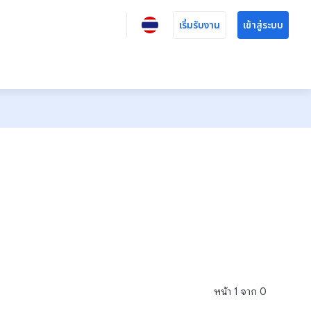
เริ่มรับงาน
เข้าสู่ระบบ
หน้า
1
จาก
0