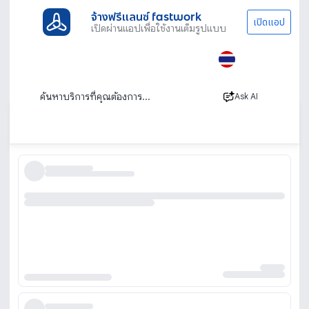
จ้างฟรีแลนซ์ fastwork
เปิดแอป
เปิดผ่านแอปเพื่อใช้งานเต็มรูปแบบ
ประเภทงานทั้งหมด
โฆษณาการตลาด
Focus Group
ทำ Focus Group สนทนากลุ่ม สัมภาษณ์ผู้บริโภค
ทดสอบผลิตภัณฑ์
Ask AI
เรียงตาม