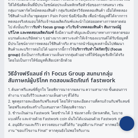
ให้ได้ข้อคิดเห็นที่มีประโยชน์ต่อประเด็นหลักหรือหัวข้อของการสนทนา เช่น 
กลุ่มงานพาร์ทไทม์ทดลองสินค้า กลุ่มรับสมัครวิจัยทดลองสินค้า เมื่อได้ทดลอง
ใช้สินค้าแล้วก็มาพูดคุยหา Pain Point ข้อดี/ข้อเสีย เพื่อนำข้อมูลที่ได้จากการ
ทดลองจริงส่งมอบให้กับเจ้าของผลิตภัณฑ์และนำไปต่อยอดทางการตลาดต่อ
ไป ดังนั้นบริการ
รับทำ focus group
 หรือ
รับจ้างทดลองสินค้า สัมภาษณ์ผู้
บริโภค และทดสอบผลิตภัณฑ์
 จึงมีความสำคัญและมีบทบาททางการตลาดของ
แบรนด์และบริษัทต่าง ๆ อย่างมาก เพราะจะทำให้เจ้าของแบรนด์ได้รับข้อมูลที่
มีประโยชน์จากการทดลองใช้สินค้าจริง สามารถนำข้อมูลเหล่านั้นไปพัฒนา
สินค้าและบริการต่อไปได้ นอกจากนี้การใช้
บริการรับทำโฟกัสกรุ๊ป (focus 
group)
 ยังเป็นการรับฟังความเห็นจากกลุ่มตัวอย่างที่ให้ข้อมูลเชิงลึกได้จริง 
โดยไม่เป็นการให้ข้อมูลที่เสียเปล่าอีกด้วย
วิธีจ้างฟรีแลนซ์ ทำ Focus Group สนทนากลุ่ม
สัมภาษณ์ผู้บริโภค ทดสอบผลิตภัณฑ์ fastwork
1. ค้นหาฟรีแลนซ์ที่ถูกใจ โดยพิจารณาจากผลงาน ความสามารถ ขั้นตอนการ
ทำงาน รวมถึงรีวิวและความเห็นต่างๆ ที่ได้รับ

2. พูดคุยรายละเอียดกับฟรีแลนซ์ โดยให้รายละเอียดงานที่ครบถ้วนกับฟรีแลนซ์ 
โดยฟรีแลนซ์จะสร้างใบเสนอราคาให้คุณพิจารณา

3. ชำระเงินผ่าน Fastwork โดยชำระได้ 3 ช่องทางทั้ง บัตรเครดิต, โมบาย
แบงค์กิ้ง และจ่ายด้วย Fastwork coin มั่นใจได้แน่นอนด้วย Fastwork การันตี

4. อนุมัติงานและรีวิว ตรวจสอบงานที่ได้รับ “อนุมัติงาน Final” หากพอใจในผล
งาน “ขอแก้ไขงาน Final” หากคุณยังไม่พอใจกับงาน