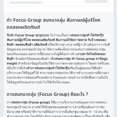
ทำ Focus Group สนทนากลุ่ม สัมภาษณ์ผู้บริโภค
ทดสอบผลิตภัณฑ์
รับทำ Focus Group ทุกรูปแบบ
 ไม่ว่าจะเป็นการ
สนทนากลุ่มทำโฟกัสกรุ๊ป 
สัมภาษณ์ผู้บริโภค ทดสอบผลิตภัณฑ์ สัมภาษณ์วิจัยการตลาด รับจ้างทดลอง
สินค้า ทดสอบสินค้า ผลิตภัณฑ์
 หรือบริการต่างๆ ตามที่ผู้ว่าจ้างต้องการ การันตี
ข้อมูลแน่น ตรงกลุ่มเป้าหมาย ได้ความคิดเห็นจากประสบการณ์สนทนากลุ่ม
ของจริงแน่นอน นอกจากนี้ยังเหมาะกับผู้ที่ต้องการจ้าง
งานพาร์ทไทม์ทดลอง
สินค้า
 รับสมัครวิจัยทดลองสินค้า เพื่อ
สนทนากลุ่ม ทำ focus group หาข้อมูล 
insight
 สำหรับนำข้อมูลไปปรับใช้ทางการตลาดตามต้องการ โดยทางฟรีแลน
ซ์มีบริการทั้งรับ
ทำการสนทนากลุ่มทำโฟกัสกรุ๊ป
หรือเป็นผู้ทดลองใช้สินค้า 
บริการ และให้ข้อมูลก็ได้ สามารถตรวจสอบประวัติการทำงาน ผลงานที่ผ่านมา 
และประสบการณ์ของฟรีแลนซ์จาก Fastwork ก่อนจ้างงานได้เพื่อความมั่นใจ 
ได้ข้อมูลจริงและสามารถนำไปใช้จริงได้แน่นอน
การสนทนากลุ่ม (Focus Group) คืออะไร ?
การ
สนทนากลุ่ม (Focus group)
 ก็คือ การเก็บรวบรวมข้อมูลจากการสนทนา
ของกลุ่มเป้าหมาย อาจจัดให้มีกลุ่มของบุคคลต่าง ๆ ตามที่คุณต้องการ เช่น 
มีอายุ เพศ หรือหน้าที่การงานที่ต้องการ จากนั้นจัดกลุ่ม กลุ่มละ 6 - 12 คน เพื่อ
ทำการสนทนากัน โดยมีผู้ดำเนินการสนทนาควบคุมทิศทางเนื้อหาอีกทีหนึ่ง เพื่อ