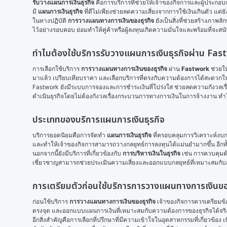
รับวางแผนการเงินธุรกิจ
 คือการบริการที่ช่วยให้เจ้าของกิจการและผู้ประก
มี 
แผนการเงินธุรกิจ
 ที่ดีไม่เพียงช่วยลดความเสี่ยงจากการใช้เงินเกินตัว แ
ในทางปฏิบัติ 
การวางแผนทางการเงินของธุรกิจ
 ยังเป็นสิ่งที่ช่วยสร้างภา
ไว้อย่างรอบคอบ ย่อมทำให้คู่ค้าหรือผู้ลงทุนเกิดความมั่นใจและพร้อมที่จะสนับส
ทำไมต้องใช้บริการรับวางแผนการเงินธุรกิจผ่าน Fa
การเลือกใช้บริการ 
การวางแผนทางการเงินของธุรกิจ
 ผ่าน 
Fastwork
 ช่วยใ
มาแล้ว เปรียบเทียบราคา และเลือกบริการที่ตรงกับความต้องการได้สะดวกในท
Fastwork ยังมีระบบการจองและการชำระเงินที่โปร่งใส ช่วยลดความกังวลเร
ดำเนินธุรกิจโดยไม่ต้องกังวลเรื่องกระบวนการทางการเงินในการจ้างงาน ทำให้บ
ประเภทของบริการแผนการเงินธุรกิจ
บริการยอดนิยมคือการจัดทำ 
แผนการเงินธุรกิจ
 ที่ครอบคลุมการวิเคราะห์ง
และทำให้เจ้าของกิจการสามารถวางกลยุทธ์การลงทุนได้แม่นยำมากขึ้น อีกทั้งย
นอกจากนี้ยังมีบริการที่เกี่ยวข้องกับ 
การบริหารเงินในธุรกิจ
 เช่น การควบคุมต
เชี่ยวชาญสามารถช่วยประเมินความเสี่ยงและออกแบบกลยุทธ์ที่เหมาะสมกั
การเตรียมตัวก่อนใช้บริการการวางแผนทางการเงินขอ
ก่อนใช้บริการ 
การวางแผนทางการเงินของธุรกิจ
 เจ้าของกิจการควรเตรียมข้
ตรงจุด และออกแบบแผนการเงินที่เหมาะสมกับความต้องการของธุรกิจได้จริ
อีกสิ่งสำคัญคือการเลือกที่ปรึกษาที่มีความเข้าใจในอุตสาหกรรมที่เกี่ยวข้อ