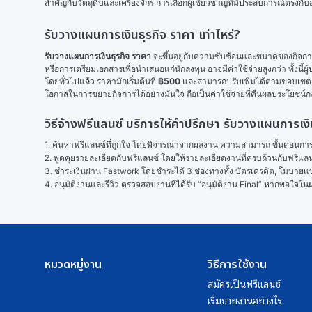
สำคัญกับวัตถุดิบและเครื่องจักร การเลือกผู้เชี่ยวชาญที่มีประสบการณ์ตร
รับวางแผนการเงินธุรกิจ ราคา เท่าไหร่?
รับวางแผนการเงินธุรกิจ ราคา
 จะขึ้นอยู่กับความซับซ้อนและขนาดของกิจก
หรือการเตรียมเอกสารเพื่อนำเสนอแก่นักลงทุน อาจมีค่าใช้จ่ายสูงกว่า ทั้
โดยทั่วไปแล้ว ราคามักเริ่มต้นที่ 
฿500
 และสามารถปรับเพิ่มได้ตามขอบเขตงา
โอกาสในการขยายกิจการได้อย่างมั่นใจ ถือเป็นค่าใช้จ่ายที่คืนผลประโยชน์ก
วิธีจ้างฟรีแลนซ์ บริการให้คำปรึกษา รับวางแผนการเ
1. ค้นหาฟรีแลนซ์ที่ถูกใจ โดยพิจารณาจากผลงาน ความสามารถ ขั้นตอนการทำ
2. พูดคุยรายละเอียดกับฟรีแลนซ์ โดยให้รายละเอียดงานที่ครบถ้วนกับฟรีแ
3. ชำระเงินผ่าน Fastwork โดยชำระได้ 3 ช่องทางทั้ง บัตรเครดิต, โมบายแบง
4. อนุมัติงานและรีวิว ตรวจสอบงานที่ได้รับ “อนุมัติงาน Final” หากพอใจ
หมวดหมู่งาน
วิธีการใช้งาน
สมัครเป็นฟรีแลนซ์
เริ่มขายงานอย่างไร