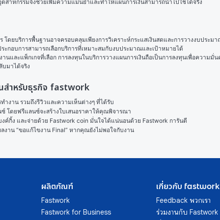
งกับอุตสาหกรรมจึงช่วยเพิ่มความแม่นยำและทำให้แผนการเงินสามารถนำไปใช้ได้จริง
าร โดยบริการพื้นฐานอาจครอบคลุมเพียงการวิเคราะห์กระแสเงินสดและการวางงบประมาณ ส่
งนี้ผู้ประกอบการสามารถเลือกบริการที่เหมาะสมกับงบประมาณและเป้าหมายได้
นและแพ็กเกจที่เลือก การลงทุนในบริการวางแผนการเงินถือเป็นการลงทุนเพื่อความมั่นคงร
ลับมาได้จริง
งินสำหรับธุรกิจ fastwork
งาน รวมถึงรีวิวและความเห็นต่างๆ ที่ได้รับ

ลนซ์ โดยฟรีแลนซ์จะสร้างใบเสนอราคาให้คุณพิจารณา

ค์กิ้ง และจ่ายด้วย Fastwork coin มั่นใจได้แน่นอนด้วย Fastwork การันตี

ในผลงาน “ขอแก้ไขงาน Final” หากคุณยังไม่พอใจกับงาน
ผลิตภัณฑ์
เกี่ยวกับ fastwork
Fastwork
Feedback พวกเรา
Fastwork for Business
ร่วมงานกับ Fastwork