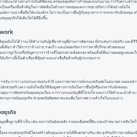
อบการมีแนวทางทางการเงินที่ชัดเจน ครอบคลุมทั้งการกำหนดงบประมาณ การวิเคราะห์รายร
ต่ยังเป็นเครื่องมือสำคัญในการตัดสินใจด้านการลงทุนและการขยายกิจการได้อย่างมั่นใจ
พลักษณ์ความน่าเชื่อถือให้แก่องค์กร ไม่ว่าจะเป็นการยื่นกู้กับธนาคาร การเจรจากับนักลงท
นุนธุรกิจให้เติบโตได้ดียิ่งขึ้น
stwork
ห้คุณมั่นใจได้ว่าจะได้ทำงานกับผู้เชี่ยวชาญที่ผ่านการคัดกรอง มีประสบการณ์จริง และ
ี่เดียว ทำให้การว่าจ้างง่าย รวดเร็ว และปลอดภัยกว่าการหาที่ปรึกษาด้วยตนเอง
ื่องการถูกโกงหรือปัญหาการว่าจ้างที่ไม่ตรงตามข้อตกลง พร้อมทั้งมีทีมงานคอยดูแลแล
ริการนี้เป็นตัวเลือกที่คุ้มค่าและน่าเชื่อถือสำหรับผู้ประกอบการ
บการเงิน การวางงบประมาณประจำปี และการคาดการณ์กระแสเงินสดในอนาคต แผนเหล่านี้จ
ังช่วยสร้างความมั่นใจเมื่อใช้ข้อมูลทางการเงินในการยื่นกู้หรือเจรจากับนักลงทุน
้นทุน การจัดสรรเงินทุนหมุนเวียน การวางระบบบัญชีที่โปร่งใส และการให้คำแนะนำด้าน 
บสถานการณ์ของธุรกิจ ช่วยลดข้อผิดพลาดและเพิ่มโอกาสความสำเร็จในระยะยาว
งธุรกิจ
อมูลพื้นฐานที่จำเป็น เช่น งบการเงินย้อนหลัง รายละเอียดหนี้สิน และเป้าหมายการเติบโตใ
ง
ง เนื่องจากแต่ละธุรกิจมีโครงสร้างต้นทุนและรายได้ที่แตกต่างกัน เช่น ธุรกิจบริการอาจต้