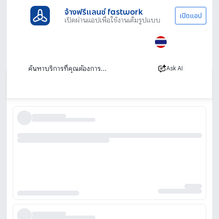
จ้างฟรีแลนซ์ fastwork
เปิดแอป
เปิดผ่านแอปเพื่อใช้งานเต็มรูปแบบ
ประเภทงานทั้งหมด
ออกแบบและ กราฟิก
ออกแบบชุดแฟชั่น
ชุดแฟนซีและมาสคอต
ออกแบบชุดแฟนซี มาสคอต
Ask AI
เรียงตาม