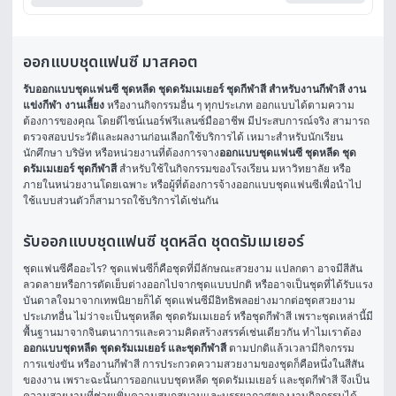
ออกแบบชุดแฟนซี มาสคอต
รับออกแบบชุดแฟนซี ชุดหลีด ชุดดรัมเมเยอร์ ชุดกีฬาสี สำหรับงานกีฬาสี งาน
แข่งกีฬา งานเลี้ยง
 หรืองานกิจกรรมอื่น ๆ ทุกประเภท ออกแบบได้ตามความ
ต้องการของคุณ โดยดีไซน์เนอร์ฟรีแลนซ์มืออาชีพ มีประสบการณ์จริง สามารถ
ตรวจสอบประวัติและผลงานก่อนเลือกใช้บริการได้ เหมาะสำหรับนักเรียน 
นักศึกษา บริษัท หรือหน่วยงานที่ต้องการจาง
ออกแบบชุดแฟนซี ชุดหลีด ชุด
ดรัมเมเยอร์ ชุดกีฬาสี
 สำหรับใช้ในกิจกรรมของโรงเรียน มหาวิทยาลัย หรือ
ภายในหน่วยงานโดยเฉพาะ หรือผู้ที่ต้องการจ้างออกแบบชุดแฟนซีเพื่อนำไป
ใช้แบบส่วนตัวก็สามารถใช้บริการได้เช่นกัน
รับออกแบบชุดแฟนซี ชุดหลีด ชุดดรัมเมเยอร์
ชุดแฟนซีคืออะไร? ชุดแฟนซีก็คือชุดที่มีลักษณะสวยงาม แปลกตา อาจมีสีสัน 
ลวดลายหรือการตัดเย็บต่างออกไปจากชุดแบบปกติ หรืออาจเป็นชุดที่ได้รับแรง
บันดาลใจมาจากเทพนิยายก็ได้ ชุดแฟนซีมีอิทธิพลอย่างมากต่อชุดสวยงาม
ประเภทอื่น ไม่ว่าจะเป็นชุดหลีด ชุดดรัมเมเยอร์ หรือชุดกีฬาสี เพราะชุดเหล่านี้มี
พื้นฐานมาจากจินตนาการและความคิดสร้างสรรค์เช่นเดียวกัน ทำไมเราต้อง
ออกแบบชุดหลีด ชุดดรัมเมเยอร์ และชุดกีฬาสี 
ตามปกติแล้วเวลามีกิจกรรม 
การแข่งขัน หรืองานกีฬาสี การประกวดความสวยงามของชุดก็คือหนึ่งในสีสัน
ของงาน เพราะฉะนั้นการออกแบบชุดหลีด ชุดดรัมเมเยอร์ และชุดกีฬาสี จึงเป็น
ความสวยงามที่ช่วยเพิ่มความสนุกสนานและบรรยากาศของงานกิจกรรมได้