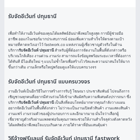
รับจัดอีเว้นท์ ปทุมธานี
เพื่อทำให้งานอีเว้นท์ของคุณได้ผลลัพธ์อันน่าพึงพอใจสูงสุด การมีผู้ช่วยมือ
อาชีพ ออแกไนเซอร์มากประสบการณ์ ย่อมเพิ่มความสำเร็จให้ตรงตามเป้า
หมายที่คาดหวังเอาไว้ fastwork.co แหล่งรวมผู้เชี่ยวชาญตัวจริงในด้าน
บริการ
รับจัดอีเว้นท์ ปทุมธานี
 สำหรับผู้ที่ต้องการจัดงานในพื้นที่ดังกล่าวหรือ
บริเวณใกล้เคียง งานด่วน งานเร่ง สามารถแจ้งข้อมูลพร้อมระยะเวลาที่ต้องการ
ได้ทันที มีไอเดียใหม่ ๆ แบบไม่ซ้ำใครเพื่อสร้างไวรัลและความน่าสนใจให้มาก
ขึ้นกว่าเดิม งานเล็กหรือใหญ่พร้อมดูแลให้แบบครบวงจร 
รับจัดอีเว้นท์ ปทุมธานี แบบครบวงจร
งานอีเว้นท์เป็นอีกวิธีในการสร้างการรับรู้ โฆษณา ประชาสัมพันธ์ ไปจนถึงการ
เชิญชวนทุกคนที่อยากมีส่วนร่วมให้เข้ามาสัมผัสกับความพิเศษดังปรารถนา ซึ่ง
บริการ
รับจัดอีเว้นท์ ปทุมธานี
 เป็นสิ่งที่ตอบโจทย์มากหากคุณกำลังวางแผน
อยากจัดอีเว้นท์ในพื้นที่ดังกล่าว ไม่ว่าจะเป็นงานเปิดตัวสินค้า งานแสดงสินค้า 
งานแฟร์ งานรวมตัวของผู้ประกอบการ และอีกมากมาย มั่นใจว่าเลือกผู้
เชี่ยวชาญตัวจริงผ่านแพลตฟอร์มคุณภาพจะช่วยให้งานสำเร็จลุล่วงดังคาดหวัง 
ได้ผลลัพธ์น่าพึงพอใจแบบเกินคาด ภายใต้ราคาที่อันแสนคุ้มค่า
วิธีจ้างฟรีแลนซ์ รับจัดอีเว้นท์ ปทุมธานี fastwork