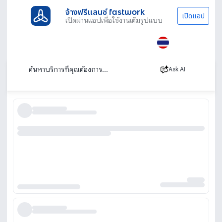
จ้างฟรีแลนซ์ fastwork
เปิดแอป
เปิดผ่านแอปเพื่อใช้งานเต็มรูปแบบ
ประเภทงานทั้งหมด
ไลฟ์สไตล์
รับจัดอีเว้น
ปทุมธานี
รับจัดอีเว้นท์ ปทุมธานี
เรียงตาม
Ask AI