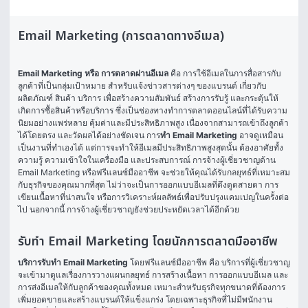
Email Marketing (การตลาดทางอีเมล)
Email Marketing หรือ การตลาดผ่านอีเมล
 คือ การใช้อีเมลในการสื่อสารกับ
ลูกค้าที่เป็นกลุ่มเป้าหมาย สำหรับแจ้งข่าวสารต่างๆ ของแบรนด์ เกี่ยวกับ
ผลิตภัณฑ์ สินค้า บริการ เพื่อสร้างความสัมพันธ์ สร้างการรับรู้ และกระตุ้นให้
เกิดการซื้อสินค้าหรือบริการ ซึ่งเป็นช่องทางทำการตลาดออนไลน์ที่ได้รับความ
นิยมอย่างแพร่หลาย คุ้มค่าและมีประสิทธิภาพสูง เนื่องจากสามารถเข้าถึงลูกค้า
ได้โดยตรง และวัดผลได้อย่างชัดเจน การ
ทำ Email Marketing
 อาจดูเหมือน
เป็นงานที่ทำเองได้ แต่การจะทำให้อีเมลมีประสิทธิภาพสูงสุดนั้น ต้องอาศัยทั้ง
ความรู้ ความเข้าใจในเครื่องมือ และประสบการณ์ การจ้างผู้เชี่ยวชาญด้าน 
Email Marketing หรือฟรีแลนซ์มืออาชีพ จะช่วยให้คุณได้รับกลยุทธ์ที่เหมาะสม
กับธุรกิจของคุณมากที่สุด ไม่ว่าจะเป็นการออกแบบอีเมลที่ดึงดูดสายตา การ
เขียนเนื้อหาที่น่าสนใจ หรือการวิเคราะห์ผลลัพธ์เพื่อปรับปรุงแคมเปญในครั้งต่อ
ไป นอกจากนี้ การจ้างผู้เชี่ยวชาญยังช่วยประหยัดเวลาได้อีกด้วย
รับทำ Email Marketing โดยนักการตลาดมืออาชีพ
บริการรับทำ Email Marketing
 โดยฟรีแลนซ์มืออาชีพ คือ บริการที่ผู้เชี่ยวชาญ
จะเข้ามาดูแลเรื่องการวางแผนกลยุทธ์ การสร้างเนื้อหา การออกแบบอีเมล และ
การส่งอีเมลให้กับลูกค้าของคุณทั้งหมด เหมาะสำหรับธุรกิจทุกขนาดที่ต้องการ
เพิ่มยอดขายและสร้างแบรนด์ให้แข็งแกร่ง โดยเฉพาะธุรกิจที่ไม่มีพนักงาน